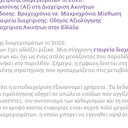
σύνης (AI) στη Διαχείριση Ακινήτων
όδοσης: Βραχυχρόνια vs. Μακροχρόνια Μίσθωση
ταιρεία διαχείρισης: Οδηγός Αξιολόγησης
Διαχείριση Ακινήτων στην Ελλάδα
σης διαμερισμάτων το 2026;
των έχει αλλάξει ριζικά. Μια σύγχρονη
εταιρεία δια
εων και όχι ως ένας απλός μεσάζοντας που παραδίδε
νήκει στο παρελθόν. Σήμερα, η έμφαση δίνεται στ
μένης στρατηγικής που προσαρμόζεται στις μεταβολ
 ότι η αυτοδιαχείριση εξοικονομεί χρήματα. Τα δεδ
 τιμολόγησης οδηγεί σε απώλεια εσόδων που αγγίζε
επισκέπτες, τον συντονισμό των καθαρισμών και τη σ
ό το κρυφό κόστος ευκαιρίας είναι συχνά πολύ μεγ
 διαμερισμάτων, η οποία μπορεί να εγγυηθεί υψηλό