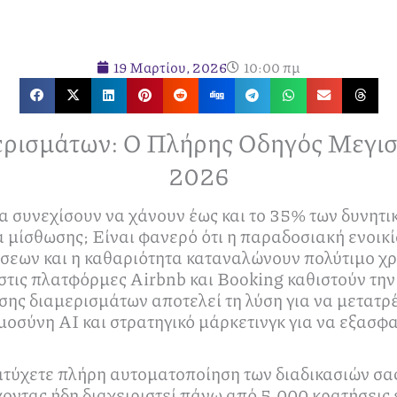
19 Μαρτίου, 2026
10:00 πμ
μερισμάτων: Ο Πλήρης Οδηγός Μεγισ
2026
θα συνεχίσουν να χάνουν έως και το 35% των δυνητι
μίσθωσης; Είναι φανερό ότι η παραδοσιακή ενοικί
ήσεων και η καθαριότητα καταναλώνουν πολύτιμο χρ
στις πλατφόρμες Airbnb και Booking καθιστούν την
σης διαμερισμάτων αποτελεί τη λύση για να μετατρ
οσύνη ΑΙ και στρατηγικό μάρκετινγκ για να εξασφ
ιτύχετε πλήρη αυτοματοποίηση των διαδικασιών σας
χοντας ήδη διαχειριστεί πάνω από 5.000 κρατήσεις ε