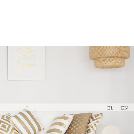
Εκτίμηση
Book Now
Ακινήτου
EL
EN