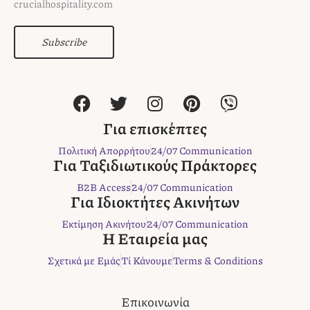
crucialhospitality.com
Subscribe
F
T
I
P
V
a
w
n
i
i
c
i
s
n
b
Για επισκέπτες
e
t
t
t
e
Πολιτική Απορρήτου
24/07 Communication
b
t
a
e
r
Για Ταξιδιωτικούς Πράκτορες
o
e
g
r
B2B Access
24/07 Communication
o
r
r
e
Για Ιδιοκτήτες Ακινήτων
k
a
s
Εκτίμηση Ακινήτου
24/07 Communication
m
t
Η Εταιρεία μας
Σχετικά με Εμάς
Τί Κάνουμε
Terms & Conditions
Επικοινωνία