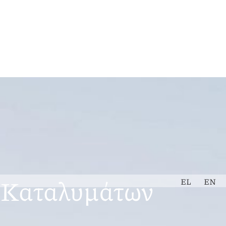
Εκτίμηση
Book Now
Ακινήτου
ν Καταλυμάτων
EL
EN