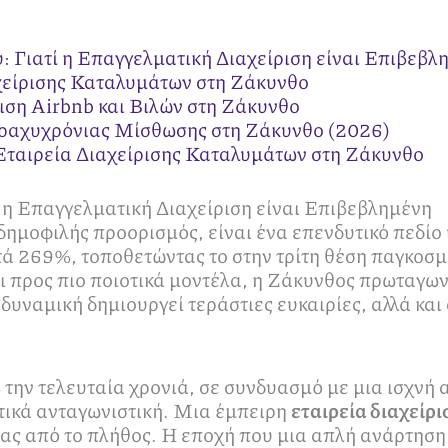
: Γιατί η Επαγγελματική Διαχείριση είναι Επιβεβλ
χείρισης Καταλυμάτων στη Ζάκυνθο
ιση Airbnb και Βιλών στη Ζάκυνθο
Βραχυχρόνιας Μίσθωσης στη Ζάκυνθο (2026)
 Εταιρεία Διαχείρισης Καταλυμάτων στη Ζάκυνθο
 η Επαγγελματική Διαχείριση είναι Επιβεβλημένη
δημοφιλής προορισμός, είναι ένα επενδυτικό πεδί
ατά 269%, τοποθετώντας το στην τρίτη θέση παγκο
ι προς πιο ποιοτικά μοντέλα, η Ζάκυνθος πρωταγωνι
 δυναμική δημιουργεί τεράστιες ευκαιρίες, αλλά κα
ην τελευταία χρονιά, σε συνδυασμό με μια ισχνή 
ρετικά ανταγωνιστική. Μια έμπειρη
εταιρεία διαχείρ
σας από το πλήθος. Η εποχή που μια απλή ανάρτηση 