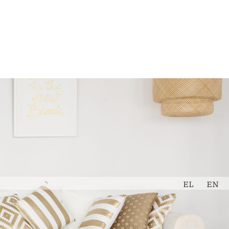
Εκτίμηση
Book Now
Ακινήτου
EL
EN