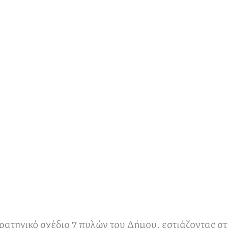
ρατηγικό σχέδιο 7 πυλών του Δήμου, εστιάζοντας σ