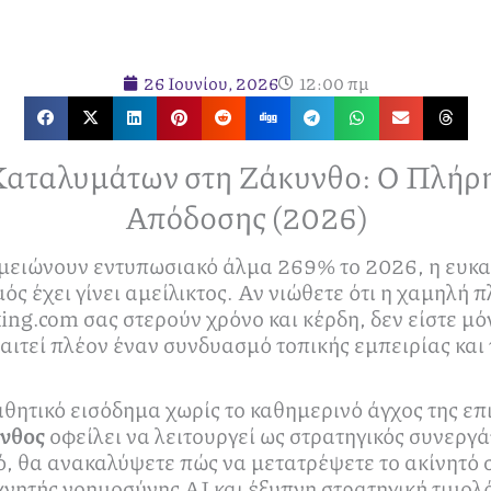
26 Ιουνίου, 2026
12:00 πμ
 Καταλυμάτων στη Ζάκυνθο: Ο Πλήρ
Απόδοσης (2026)
ημειώνουν εντυπωσιακό άλμα 269% το 2026, η ευκαι
ς έχει γίνει αμείλικτος. Αν νιώθετε ότι η χαμηλή 
ing.com σας στερούν χρόνο και κέρδη, δεν είστε μό
απαιτεί πλέον έναν συνδυασμό τοπικής εμπειρίας και
θητικό εισόδημα χωρίς το καθημερινό άγχος της επ
υνθος
οφείλει να λειτουργεί ως στρατηγικός συνεργάτ
ό, θα ανακαλύψετε πώς να μετατρέψετε το ακίνητό 
νητής νοημοσύνης ΑΙ και έξυπνη στρατηγική τιμολό