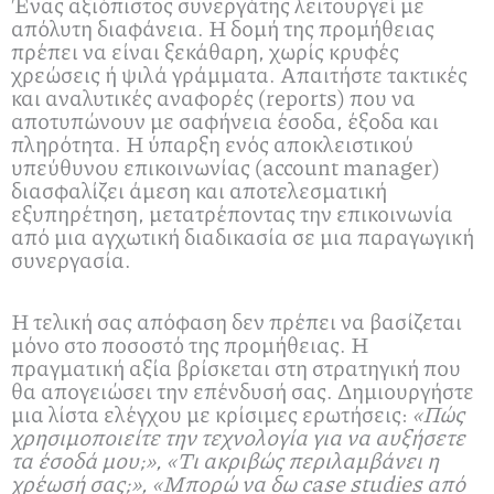
Ένας αξιόπιστος συνεργάτης λειτουργεί με
απόλυτη διαφάνεια. Η δομή της προμήθειας
πρέπει να είναι ξεκάθαρη, χωρίς κρυφές
χρεώσεις ή ψιλά γράμματα. Απαιτήστε τακτικές
και αναλυτικές αναφορές (reports) που να
αποτυπώνουν με σαφήνεια έσοδα, έξοδα και
πληρότητα. Η ύπαρξη ενός αποκλειστικού
υπεύθυνου επικοινωνίας (account manager)
διασφαλίζει άμεση και αποτελεσματική
εξυπηρέτηση, μετατρέποντας την επικοινωνία
από μια αγχωτική διαδικασία σε μια παραγωγική
συνεργασία.
Η τελική σας απόφαση δεν πρέπει να βασίζεται
μόνο στο ποσοστό της προμήθειας. Η
πραγματική αξία βρίσκεται στη στρατηγική που
θα απογειώσει την επένδυσή σας. Δημιουργήστε
μια λίστα ελέγχου με κρίσιμες ερωτήσεις:
«Πώς
χρησιμοποιείτε την τεχνολογία για να αυξήσετε
τα έσοδά μου;», «Τι ακριβώς περιλαμβάνει η
χρέωσή σας;», «Μπορώ να δω case studies από