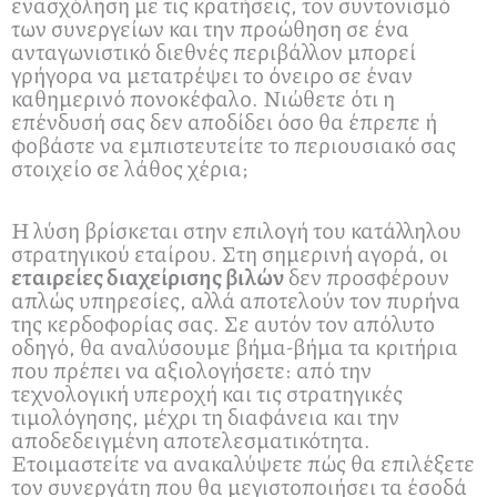
ενασχόληση με τις κρατήσεις, τον συντονισμό
των συνεργείων και την προώθηση σε ένα
ανταγωνιστικό διεθνές περιβάλλον μπορεί
γρήγορα να μετατρέψει το όνειρο σε έναν
καθημερινό πονοκέφαλο. Νιώθετε ότι η
επένδυσή σας δεν αποδίδει όσο θα έπρεπε ή
φοβάστε να εμπιστευτείτε το περιουσιακό σας
στοιχείο σε λάθος χέρια;
Η λύση βρίσκεται στην επιλογή του κατάλληλου
στρατηγικού εταίρου. Στη σημερινή αγορά, οι
εταιρείες διαχείρισης βιλών
δεν προσφέρουν
απλώς υπηρεσίες, αλλά αποτελούν τον πυρήνα
της κερδοφορίας σας. Σε αυτόν τον απόλυτο
οδηγό, θα αναλύσουμε βήμα-βήμα τα κριτήρια
που πρέπει να αξιολογήσετε: από την
τεχνολογική υπεροχή και τις στρατηγικές
τιμολόγησης, μέχρι τη διαφάνεια και την
αποδεδειγμένη αποτελεσματικότητα.
Ετοιμαστείτε να ανακαλύψετε πώς θα επιλέξετε
τον συνεργάτη που θα μεγιστοποιήσει τα έσοδά