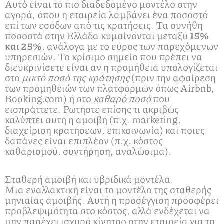
Αυτό είναι το πιο διαδεδομένο μοντέλο στην
αγορά, όπου η εταιρεία λαμβάνει ένα ποσοστό
επί των εσόδων από τις κρατήσεις. Τα συνήθη
ποσοστά στην Ελλάδα κυμαίνονται μεταξύ
15%
και 25%
, ανάλογα με το εύρος των παρεχόμενων
υπηρεσιών. Το κρίσιμο σημείο που πρέπει να
διευκρινίσετε είναι αν η προμήθεια υπολογίζεται
στο
μικτό ποσό της κράτησης
(πριν την αφαίρεση
των προμηθειών των πλατφορμών όπως Airbnb,
Booking.com) ή στο
καθαρό ποσό
που
εισπράττετε. Ρωτήστε επίσης τι ακριβώς
καλύπτει αυτή η αμοιβή (π.χ. marketing,
διαχείριση κρατήσεων, επικοινωνία) και ποιες
δαπάνες είναι επιπλέον (π.χ. κόστος
καθαρισμού, συντήρηση, αναλώσιμα).
Σταθερή αμοιβή και υβριδικά μοντέλα
Μια εναλλακτική είναι το μοντέλο της σταθερής
μηνιαίας αμοιβής. Αυτή η προσέγγιση προσφέρει
προβλεψιμότητα στο κόστος, αλλά ενδέχεται να
μην παρέχει ισχυρό κίνητρο στην εταιρεία για τη