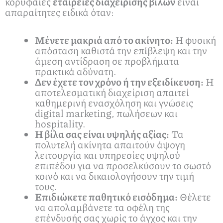
κορυφαίες
εταιρείες διαχείρισης βιλών
είναι
απαραίτητες ειδικά όταν:
Μένετε μακριά από το ακίνητο:
Η φυσική
απόσταση καθιστά την επίβλεψη και την
άμεση αντίδραση σε προβλήματα
πρακτικά αδύνατη.
Δεν έχετε τον χρόνο ή την εξειδίκευση:
Η
αποτελεσματική διαχείριση απαιτεί
καθημερινή ενασχόληση και γνώσεις
digital marketing, πωλήσεων και
hospitality.
Η βίλα σας είναι υψηλής αξίας:
Τα
πολυτελή ακίνητα απαιτούν άψογη
λειτουργία και υπηρεσίες υψηλού
επιπέδου για να προσελκύσουν το σωστό
κοινό και να δικαιολογήσουν την τιμή
τους.
Επιδιώκετε παθητικό εισόδημα:
Θέλετε
να απολαμβάνετε τα οφέλη της
επένδυσής σας χωρίς το άγχος και την