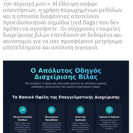
την περιοχή μου;»
. Η έλλειψη σαφών
απαντήσεων, η χρήση παρωχημένων μεθόδων
και η απουσία διαφάνειας αποτελούν
προειδοποιητικά σημάδια (red flags) που δεν
πρέπει να αγνοήσετε. Οι σύγχρονες εταιρείες
διαχείρισης βιλών επενδύουν σε δεδομένα και
καινοτομία για να σας προσφέρουν μετρήσιμα
αποτελέσματα και απόλυτη σιγουριά.