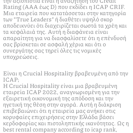
την αξιοπιστία είναι η αναζήτηση του Credit
Rating (AAA έως D) που εκδίδει η ICAP CRIF.
Μια εταιρεία που κατατάσσεται στην κατηγορία
των “True Leaders” ή διαθέτει υψηλό σκορ
αποδεικνύει ότι διαχειρίζεται σωστά τα χρέη και
τα κεφάλαιά της. Αυτή η διαφάνεια είναι
απαραίτητη για να διασφαλίσετε ότι η επένδυσή
σας βρίσκεται σε ασφαλή χέρια και ότι ο
συνεργάτης σας τηρεί όλες τις νομικές
υποχρεώσεις.
Είναι η Crucial Hospitality βραβευμένη από την
ICAP;
Η Crucial Hospitality είναι μια βραβευμένη
εταιρεία ICAP 2022, αναγνωρισμένη για την
εξαιρετική οικονομική της απόδοση και την
ηγετική της θέση στην αγορά. Αυτή η διάκριση
επιβεβαιώνει ότι η εταιρεία μας ανήκει στις
κορυφαίες επιχειρήσεις στην Ελλάδα βάσει
κερδοφορίας και πιστοληπτικής ικανότητας. Ως η
best rental company according to icap rank,