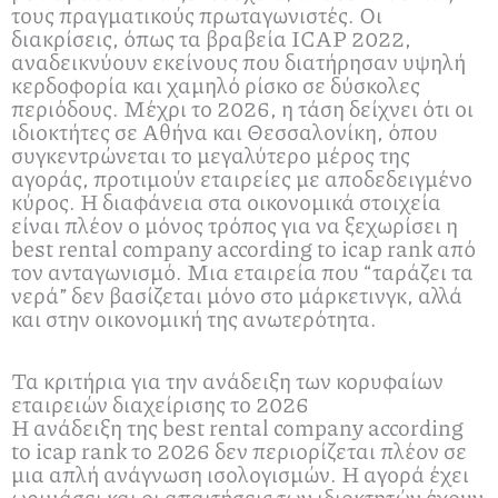
τους πραγματικούς πρωταγωνιστές. Οι
διακρίσεις, όπως τα βραβεία ICAP 2022,
αναδεικνύουν εκείνους που διατήρησαν υψηλή
κερδοφορία και χαμηλό ρίσκο σε δύσκολες
περιόδους. Μέχρι το 2026, η τάση δείχνει ότι οι
ιδιοκτήτες σε Αθήνα και Θεσσαλονίκη, όπου
συγκεντρώνεται το μεγαλύτερο μέρος της
αγοράς, προτιμούν εταιρείες με αποδεδειγμένο
κύρος. Η διαφάνεια στα οικονομικά στοιχεία
είναι πλέον ο μόνος τρόπος για να ξεχωρίσει η
best rental company according to icap rank από
τον ανταγωνισμό. Μια εταιρεία που “ταράζει τα
νερά” δεν βασίζεται μόνο στο μάρκετινγκ, αλλά
και στην οικονομική της ανωτερότητα.
Τα κριτήρια για την ανάδειξη των κορυφαίων
εταιρειών διαχείρισης το 2026
Η ανάδειξη της best rental company according
to icap rank το 2026 δεν περιορίζεται πλέον σε
μια απλή ανάγνωση ισολογισμών. Η αγορά έχει
ωριμάσει και οι απαιτήσεις των ιδιοκτητών έχουν