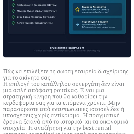
Πώς να επιλέξετε τη σωστή εταιρεία διαχείρισης
για το ακίνητό σας
Η επιλογή του κατάλληλου συνεργάτη δεν είναι
μια απλή απόφαση ρουτίνας. Είναι μια
στρατηγική κίνηση που θα καθορίσει την
κερδοφορία σας για τα επόμενα χρόνια. Μην
παρασύρεστε από εντυπωσιακές ιστοσελίδες ή
υποσχέσεις χωρίς αντίκρισμα. Η πραγματική
έρευνα ξεκινά από το ιστορικό και τα οικονομικά
στοιχεία. Η αναζήτηση για την best rental
company according to icap rank σας προσφέρει