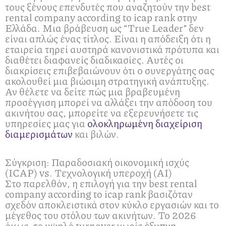
τους ξένους επενδυτές που αναζητούν την best
rental company according to icap rank στην
Ελλάδα. Μια βράβευση ως “True Leader” δεν
είναι απλώς ένας τίτλος. Είναι η απόδειξη ότι η
εταιρεία τηρεί αυστηρά κανονιστικά πρότυπα και
διαθέτει διαφανείς διαδικασίες. Αυτές οι
διακρίσεις επιβεβαιώνουν ότι ο συνεργάτης σας
ακολουθεί μια βιώσιμη στρατηγική ανάπτυξης.
Αν θέλετε να δείτε πώς μια βραβευμένη
προσέγγιση μπορεί να αλλάξει την απόδοση του
ακινήτου σας, μπορείτε να εξερευνήσετε τις
υπηρεσίες μας για
ολοκληρωμένη διαχείριση
διαμερισμάτων
και βιλών.
Σύγκριση: Παραδοσιακή οικονομική ισχύς
(ICAP) vs. Τεχνολογική υπεροχή (AI)
Στο παρελθόν, η επιλογή για την best rental
company according to icap rank βασιζόταν
σχεδόν αποκλειστικά στον κύκλο εργασιών και το
μέγεθος του στόλου των ακινήτων. Το 2026
όμως, το υψηλό turnover χωρίς έξυπνη