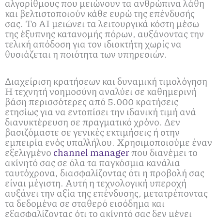
αλγορίθμους που μειώνουν τα ανθρώπινα λάθη
και βελτιστοποιούν κάθε ευρώ της επένδυσής
σας. Το AI μειώνει τα λειτουργικά κόστη μέσω
της έξυπνης κατανομής πόρων, αυξάνοντας την
τελική απόδοση για τον ιδιοκτήτη χωρίς να
θυσιάζεται η ποιότητα των υπηρεσιών.
Διαχείριση κρατήσεων και δυναμική τιμολόγηση
Η τεχνητή νοημοσύνη αναλύει σε καθημερινή
βάση περισσότερες από 5.000 κρατήσεις
ετησίως για να εντοπίσει την ιδανική τιμή ανά
διανυκτέρευση σε πραγματικό χρόνο. Δεν
βασιζόμαστε σε γενικές εκτιμήσεις ή στην
εμπειρία ενός υπαλλήλου. Χρησιμοποιούμε έναν
εξελιγμένο
channel manager
που διανέμει το
ακίνητό σας σε όλα τα παγκόσμια κανάλια
ταυτόχρονα, διασφαλίζοντας ότι η προβολή σας
είναι μέγιστη. Αυτή η τεχνολογική υπεροχή
αυξάνει την αξία της επένδυσης, μετατρέποντας
τα δεδομένα σε σταθερό εισόδημα και
εξασφαλίζοντας ότι το ακίνητό σας δεν μένει