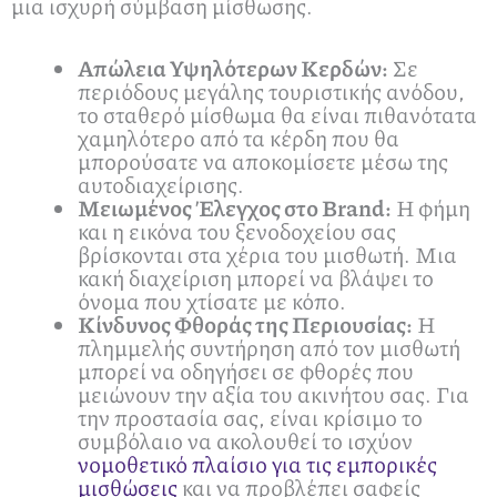
μια ισχυρή σύμβαση μίσθωσης.
Απώλεια Υψηλότερων Κερδών:
Σε
περιόδους μεγάλης τουριστικής ανόδου,
το σταθερό μίσθωμα θα είναι πιθανότατα
χαμηλότερο από τα κέρδη που θα
μπορούσατε να αποκομίσετε μέσω της
αυτοδιαχείρισης.
Μειωμένος Έλεγχος στο Brand:
Η φήμη
και η εικόνα του ξενοδοχείου σας
βρίσκονται στα χέρια του μισθωτή. Μια
κακή διαχείριση μπορεί να βλάψει το
όνομα που χτίσατε με κόπο.
Κίνδυνος Φθοράς της Περιουσίας:
Η
πλημμελής συντήρηση από τον μισθωτή
μπορεί να οδηγήσει σε φθορές που
μειώνουν την αξία του ακινήτου σας. Για
την προστασία σας, είναι κρίσιμο το
συμβόλαιο να ακολουθεί το ισχύον
νομοθετικό πλαίσιο για τις εμπορικές
μισθώσεις
και να προβλέπει σαφείς