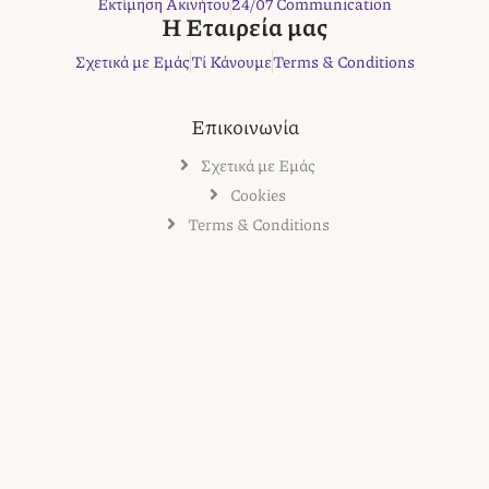
Εκτίμηση Ακινήτου
24/07 Communication
m
t
Η Εταιρεία μας
Σχετικά με Εμάς
Τί Κάνουμε
Terms & Conditions
Επικοινωνία
Σχετικά με Εμάς
Cookies
Terms & Conditions