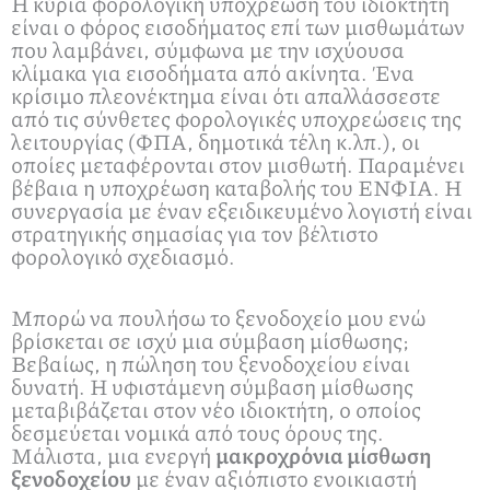
Η κύρια φορολογική υποχρέωση του ιδιοκτήτη
είναι ο φόρος εισοδήματος επί των μισθωμάτων
που λαμβάνει, σύμφωνα με την ισχύουσα
κλίμακα για εισοδήματα από ακίνητα. Ένα
κρίσιμο πλεονέκτημα είναι ότι απαλλάσσεστε
από τις σύνθετες φορολογικές υποχρεώσεις της
λειτουργίας (ΦΠΑ, δημοτικά τέλη κ.λπ.), οι
οποίες μεταφέρονται στον μισθωτή. Παραμένει
βέβαια η υποχρέωση καταβολής του ΕΝΦΙΑ. Η
συνεργασία με έναν εξειδικευμένο λογιστή είναι
στρατηγικής σημασίας για τον βέλτιστο
φορολογικό σχεδιασμό.
Μπορώ να πουλήσω το ξενοδοχείο μου ενώ
βρίσκεται σε ισχύ μια σύμβαση μίσθωσης;
Βεβαίως, η πώληση του ξενοδοχείου είναι
δυνατή. Η υφιστάμενη σύμβαση μίσθωσης
μεταβιβάζεται στον νέο ιδιοκτήτη, ο οποίος
δεσμεύεται νομικά από τους όρους της.
Μάλιστα, μια ενεργή
μακροχρόνια μίσθωση
ξενοδοχείου
με έναν αξιόπιστο ενοικιαστή