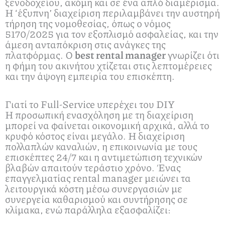
ξενοδοχείου, ακόμη και σε ένα απλό διαμέρισμα.
Η ‘έξυπνη’ διαχείριση περιλαμβάνει την αυστηρή
τήρηση της νομοθεσίας, όπως ο νόμος
5170/2025 για τον εξοπλισμό ασφαλείας, και την
άμεση ανταπόκριση στις ανάγκες της
πλατφόρμας. Ο
best rental manager
γνωρίζει ότι
η φήμη του ακινήτου χτίζεται στις λεπτομέρειες
και την άψογη εμπειρία του επισκέπτη.
Γιατί το Full-Service υπερέχει του DIY
Η προσωπική ενασχόληση με τη διαχείριση
μπορεί να φαίνεται οικονομική αρχικά, αλλά το
κρυφό κόστος είναι μεγάλο. Η διαχείριση
πολλαπλών καναλιών, η επικοινωνία με τους
επισκέπτες 24/7 και η αντιμετώπιση τεχνικών
βλαβών απαιτούν τεράστιο χρόνο. Ένας
επαγγελματίας rental manager μειώνει τα
λειτουργικά κόστη μέσω συνεργασιών με
συνεργεία καθαρισμού και συντήρησης σε
κλίμακα, ενώ παράλληλα εξασφαλίζει: