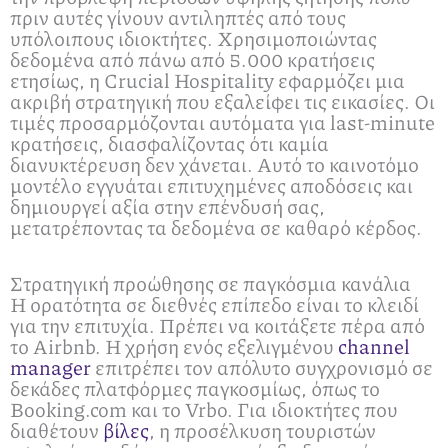
πριν αυτές γίνουν αντιληπτές από τους
υπόλοιπους ιδιοκτήτες. Χρησιμοποιώντας
δεδομένα από πάνω από 5.000 κρατήσεις
ετησίως, η Crucial Hospitality εφαρμόζει μια
ακριβή στρατηγική που εξαλείφει τις εικασίες. Οι
τιμές προσαρμόζονται αυτόματα για last-minute
κρατήσεις, διασφαλίζοντας ότι καμία
διανυκτέρευση δεν χάνεται. Αυτό το καινοτόμο
μοντέλο εγγυάται επιτυχημένες αποδόσεις και
δημιουργεί αξία στην επένδυσή σας,
μετατρέποντας τα δεδομένα σε καθαρό κέρδος.
Στρατηγική προώθησης σε παγκόσμια κανάλια
Η ορατότητα σε διεθνές επίπεδο είναι το κλειδί
για την επιτυχία. Πρέπει να κοιτάξετε πέρα από
το Airbnb. Η χρήση ενός εξελιγμένου
channel
manager
επιτρέπει τον απόλυτο συγχρονισμό σε
δεκάδες πλατφόρμες παγκοσμίως, όπως το
Booking.com και το Vrbo. Για ιδιοκτήτες που
διαθέτουν
βίλες
, η προσέλκυση τουριστών