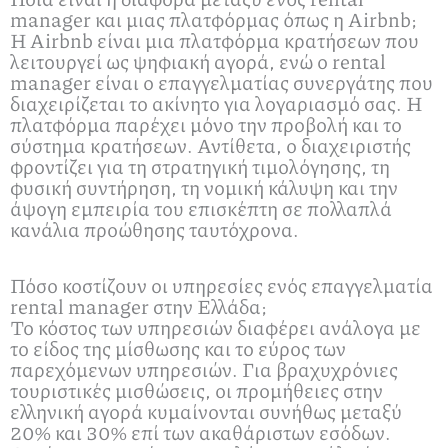
manager και μιας πλατφόρμας όπως η Airbnb;
Η Airbnb είναι μια πλατφόρμα κρατήσεων που
λειτουργεί ως ψηφιακή αγορά, ενώ ο rental
manager είναι ο επαγγελματίας συνεργάτης που
διαχειρίζεται το ακίνητο για λογαριασμό σας. Η
πλατφόρμα παρέχει μόνο την προβολή και το
σύστημα κρατήσεων. Αντίθετα, ο διαχειριστής
φροντίζει για τη στρατηγική τιμολόγησης, τη
φυσική συντήρηση, τη νομική κάλυψη και την
άψογη εμπειρία του επισκέπτη σε πολλαπλά
κανάλια προώθησης ταυτόχρονα.
Πόσο κοστίζουν οι υπηρεσίες ενός επαγγελματία
rental manager στην Ελλάδα;
Το κόστος των υπηρεσιών διαφέρει ανάλογα με
το είδος της μίσθωσης και το εύρος των
παρεχόμενων υπηρεσιών. Για βραχυχρόνιες
τουριστικές μισθώσεις, οι προμήθειες στην
ελληνική αγορά κυμαίνονται συνήθως μεταξύ
20% και 30% επί των ακαθάριστων εσόδων.