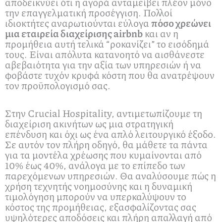
αποδεικνύει ότι η αγορά ανταμείβει πλέον μόνο
την επαγγελματική προσέγγιση. Πολλοί
ιδιοκτήτες αναρωτιούνται εύλογα
πόσο χρεώνει
μια εταιρεία διαχείρισης airbnb
και αν η
προμήθεια αυτή τελικά “ροκανίζει” το εισόδημά
τους. Είναι απόλυτα κατανοητό να αισθάνεστε
αβεβαιότητα για την αξία των υπηρεσιών ή να
φοβάστε τυχόν κρυφά κόστη που θα ανατρέψουν
τον προϋπολογισμό σας.
Στην Crucial Hospitality, αντιμετωπίζουμε τη
διαχείριση ακινήτων ως μια στρατηγική
επένδυση και όχι ως ένα απλό λειτουργικό έξοδο.
Σε αυτόν τον πλήρη οδηγό, θα μάθετε τα πάντα
για τα μοντέλα χρέωσης που κυμαίνονται από
10% έως 40%, ανάλογα με το επίπεδο των
παρεχόμενων υπηρεσιών. Θα αναλύσουμε πώς η
χρήση τεχνητής νοημοσύνης και η δυναμική
τιμολόγηση μπορούν να υπερκαλύψουν το
κόστος της προμήθειας, εξασφαλίζοντας σας
υψηλότερες αποδόσεις και πλήρη απαλλαγή από