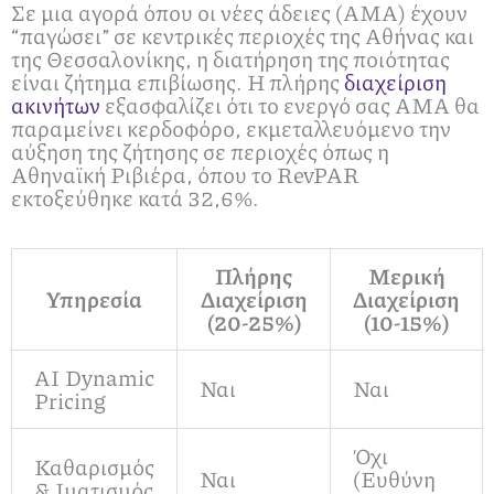
Σε μια αγορά όπου οι νέες άδειες (ΑΜΑ) έχουν
“παγώσει” σε κεντρικές περιοχές της Αθήνας και
της Θεσσαλονίκης, η διατήρηση της ποιότητας
είναι ζήτημα επιβίωσης. Η πλήρης
διαχείριση
ακινήτων
εξασφαλίζει ότι το ενεργό σας ΑΜΑ θα
παραμείνει κερδοφόρο, εκμεταλλευόμενο την
αύξηση της ζήτησης σε περιοχές όπως η
Αθηναϊκή Ριβιέρα, όπου το RevPAR
εκτοξεύθηκε κατά 32,6%.
Πλήρης
Μερική
Υπηρεσία
Διαχείριση
Διαχείριση
(20-25%)
(10-15%)
AI Dynamic
Ναι
Ναι
Pricing
Όχι
Καθαρισμός
Ναι
(Ευθύνη
& Ιματισμός