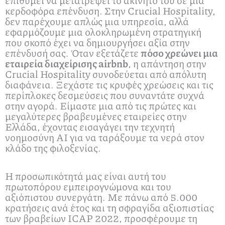
επιθυμεί να μετατρέψει το ακίνητό του σε μια
κερδοφόρα επένδυση. Στην Crucial Hospitality,
δεν παρέχουμε απλώς μια υπηρεσία, αλλά
εφαρμόζουμε μια ολοκληρωμένη στρατηγική
που σκοπό έχει να δημιουργήσει αξία στην
επένδυσή σας. Όταν εξετάζετε
πόσο χρεώνει μια
εταιρεία διαχείρισης airbnb
, η απάντηση στην
Crucial Hospitality συνοδεύεται από απόλυτη
διαφάνεια. Ξεχάστε τις κρυφές χρεώσεις και τις
περίπλοκες δεσμεύσεις που συναντάτε συχνά
στην αγορά. Είμαστε μια από τις πρώτες και
μεγαλύτερες βραβευμένες εταιρείες στην
Ελλάδα, έχοντας εισαγάγει την τεχνητή
νοημοσύνη ΑΙ για να ταράξουμε τα νερά στον
κλάδο της φιλοξενίας.
Η προσωπικότητά μας είναι αυτή του
πρωτοπόρου εμπειρογνώμονα και του
αξιόπιστου συνεργάτη. Με πάνω από 5.000
κρατήσεις ανά έτος και τη σφραγίδα αξιοπιστίας
των βραβείων ICAP 2022, προσφέρουμε τη