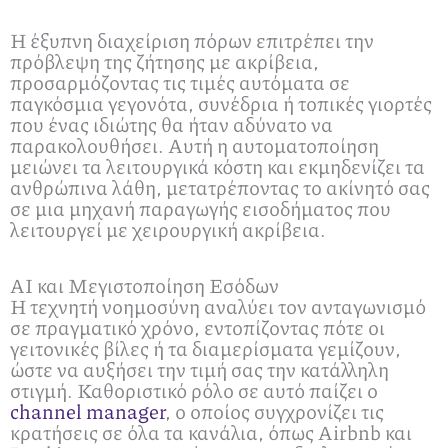
Η έξυπνη διαχείριση πόρων επιτρέπει την
πρόβλεψη της ζήτησης με ακρίβεια,
προσαρμόζοντας τις τιμές αυτόματα σε
παγκόσμια γεγονότα, συνέδρια ή τοπικές γιορτές
που ένας ιδιώτης θα ήταν αδύνατο να
παρακολουθήσει. Αυτή η αυτοματοποίηση
μειώνει τα λειτουργικά κόστη και εκμηδενίζει τα
ανθρώπινα λάθη, μετατρέποντας το ακίνητό σας
σε μια μηχανή παραγωγής εισοδήματος που
λειτουργεί με χειρουργική ακρίβεια.
AI και Μεγιστοποίηση Εσόδων
Η τεχνητή νοημοσύνη αναλύει τον ανταγωνισμό
σε πραγματικό χρόνο, εντοπίζοντας πότε οι
γειτονικές βίλες ή τα διαμερίσματα γεμίζουν,
ώστε να αυξήσει την τιμή σας την κατάλληλη
στιγμή. Καθοριστικό ρόλο σε αυτό παίζει ο
channel manager
, ο οποίος συγχρονίζει τις
κρατήσεις σε όλα τα κανάλια, όπως Airbnb και