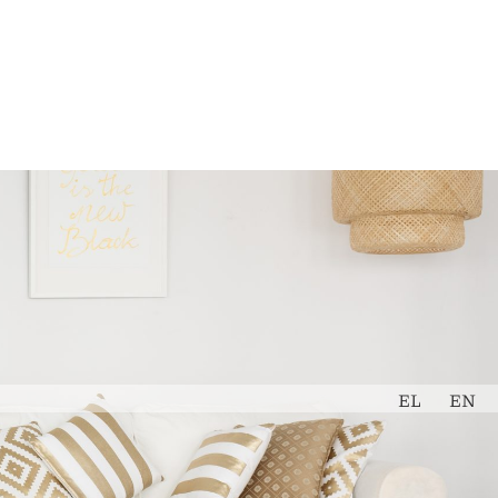
Εκτίμηση
Book Now
Ακινήτου
EL
EN