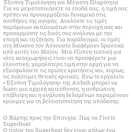
Έξυπνη Τιμολόγηση για Μέγιστη Πληρότητα
Για να μεγιστοποιήσετε τα έσοδά σας, η τιμή σας
πρέπει να προσαρμόζεται δυναμικά στις
συνθήκες της αγοράς. Αναλύστε τις τιμές
παρόμοιων καταλυμάτων στην περιοχή σας και
προσαρμόστε τις δικές σας ανάλογα με την
εποχή και τη ζήτηση. Για παράδειγμα, οι τιμές
στη Μύκονο τον Αύγουστο διαφέρουν δραστικά
από αυτές του Μαΐου. Μια έξυπνη τακτική για
νέες καταχωρήσεις είναι να προσφέρετε μια
ελκυστική, χαμηλότερη τιμή στην αρχή για να
εξασφαλίσετε τις πρώτες κρατήσεις και, κυρίως,
τις πολύτιμες θετικές κριτικές. Ενώ το εργαλείο
«Έξυπνη Τιμολόγηση» της Airbnb μπορεί να
δώσει μια αρχική κατεύθυνση, η ανθρώπινη
επίβλεψη και η ανάλυση δεδομένων παραμένουν
κρίσιμες για τη βελτιστοποίηση της απόδοσης.
Ο Χάρτης προς την Επιτυχία: Πώς να Γίνετε
Superhost
Ο τίτλος του Superhost δεν είναι απλώς ένα