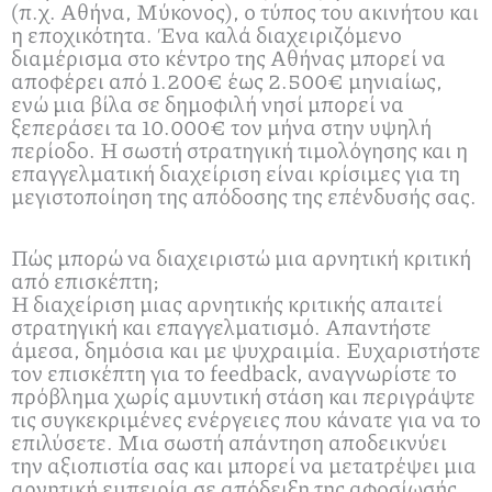
(π.χ. Αθήνα, Μύκονος), ο τύπος του ακινήτου και
η εποχικότητα. Ένα καλά διαχειριζόμενο
διαμέρισμα στο κέντρο της Αθήνας μπορεί να
αποφέρει από 1.200€ έως 2.500€ μηνιαίως,
ενώ μια βίλα σε δημοφιλή νησί μπορεί να
ξεπεράσει τα 10.000€ τον μήνα στην υψηλή
περίοδο. Η σωστή στρατηγική τιμολόγησης και η
επαγγελματική διαχείριση είναι κρίσιμες για τη
μεγιστοποίηση της απόδοσης της επένδυσής σας.
Πώς μπορώ να διαχειριστώ μια αρνητική κριτική
από επισκέπτη;
Η διαχείριση μιας αρνητικής κριτικής απαιτεί
στρατηγική και επαγγελματισμό. Απαντήστε
άμεσα, δημόσια και με ψυχραιμία. Ευχαριστήστε
τον επισκέπτη για το feedback, αναγνωρίστε το
πρόβλημα χωρίς αμυντική στάση και περιγράψτε
τις συγκεκριμένες ενέργειες που κάνατε για να το
επιλύσετε. Μια σωστή απάντηση αποδεικνύει
την αξιοπιστία σας και μπορεί να μετατρέψει μια
αρνητική εμπειρία σε απόδειξη της αφοσίωσής