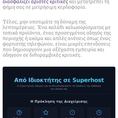
διασφαλίζει άριστες κριτικές
και μετατρέπει τη
φήμη σας σε μετρήσιμη κερδοφορία.
Τέλος, μην υποτιμάτε τη δύναμη της
λεπτομέρειας. Ένα καλάθι καλωσορίσματος με
τοπικά προϊόντα, ένας προσεγμένος οδηγός της
περιοχής ή ακόμα και απλές ανέσεις όπως ένας
φορτιστής τηλεφώνου, είναι μικρές επενδύσεις
που δημιουργούν μια αξέχαστη εμπειρία και
οδηγούν σε διθυραμβικές κριτικές.