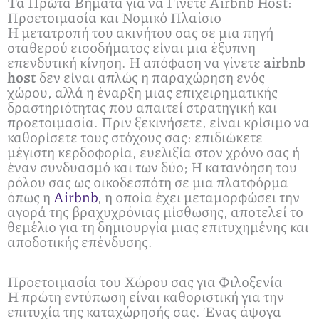
Τα Πρώτα Βήματα για να Γίνετε Airbnb Host:
Προετοιμασία και Νομικό Πλαίσιο
Η μετατροπή του ακινήτου σας σε μια πηγή
σταθερού εισοδήματος είναι μια έξυπνη
επενδυτική κίνηση. Η απόφαση να γίνετε
airbnb
host
δεν είναι απλώς η παραχώρηση ενός
χώρου, αλλά η έναρξη μιας επιχειρηματικής
δραστηριότητας που απαιτεί στρατηγική και
προετοιμασία. Πριν ξεκινήσετε, είναι κρίσιμο να
καθορίσετε τους στόχους σας: επιδιώκετε
μέγιστη κερδοφορία, ευελιξία στον χρόνο σας ή
έναν συνδυασμό και των δύο; Η κατανόηση του
ρόλου σας ως οικοδεσπότη σε μια πλατφόρμα
όπως η
Airbnb
, η οποία έχει μεταμορφώσει την
αγορά της βραχυχρόνιας μίσθωσης, αποτελεί το
θεμέλιο για τη δημιουργία μιας επιτυχημένης και
αποδοτικής επένδυσης.
Προετοιμασία του Χώρου σας για Φιλοξενία
Η πρώτη εντύπωση είναι καθοριστική για την
επιτυχία της καταχώρησής σας. Ένας άψογα