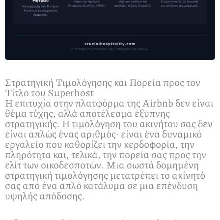
Στρατηγική Τιμολόγησης και Πορεία προς τον
Τίτλο του Superhost
Η επιτυχία στην πλατφόρμα της Airbnb δεν είναι
θέμα τύχης, αλλά αποτέλεσμα έξυπνης
στρατηγικής. Η τιμολόγηση του ακινήτου σας δεν
είναι απλώς ένας αριθμός· είναι ένα δυναμικό
εργαλείο που καθορίζει την κερδοφορία, την
πληρότητα και, τελικά, την πορεία σας προς την
ελίτ των οικοδεσποτών. Μια σωστά δομημένη
στρατηγική τιμολόγησης μετατρέπει το ακίνητό
σας από ένα απλό κατάλυμα σε μια επένδυση
υψηλής απόδοσης.