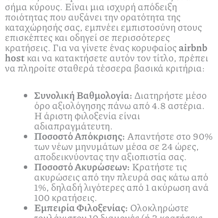
σήμα κύρους. Είναι μια ισχυρή απόδειξη
ποιότητας που αυξάνει την ορατότητα της
καταχώρησής σας, εμπνέει εμπιστοσύνη στους
επισκέπτες και οδηγεί σε περισσότερες
κρατήσεις. Για να γίνετε ένας κορυφαίος
airbnb
host
και να κατακτήσετε αυτόν τον τίτλο, πρέπει
να πληροίτε σταθερά τέσσερα βασικά κριτήρια:
Συνολική Βαθμολογία:
Διατηρήστε μέσο
όρο αξιολόγησης πάνω από 4.8 αστέρια.
Η άριστη φιλοξενία είναι
αδιαπραγμάτευτη.
Ποσοστό Απόκρισης:
Απαντήστε στο 90%
των νέων μηνυμάτων μέσα σε 24 ώρες,
αποδεικνύοντας την αξιοπιστία σας.
Ποσοστό Ακυρώσεων:
Κρατήστε τις
ακυρώσεις από την πλευρά σας κάτω από
1%, δηλαδή λιγότερες από 1 ακύρωση ανά
100 κρατήσεις.
Εμπειρία Φιλοξενίας:
Ολοκληρώστε
τουλάχιστον 10 διαμονές (ή 3 κρατήσεις