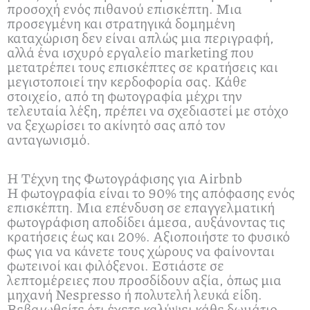
προσοχή ενός πιθανού επισκέπτη. Μια
προσεγμένη και στρατηγικά δομημένη
καταχώριση δεν είναι απλώς μια περιγραφή,
αλλά ένα ισχυρό εργαλείο marketing που
μετατρέπει τους επισκέπτες σε κρατήσεις και
μεγιστοποιεί την κερδοφορία σας. Κάθε
στοιχείο, από τη φωτογραφία μέχρι την
τελευταία λέξη, πρέπει να σχεδιαστεί με στόχο
να ξεχωρίσει το ακίνητό σας από τον
ανταγωνισμό.
Η Τέχνη της Φωτογράφισης για Airbnb
Η φωτογραφία είναι το 90% της απόφασης ενός
επισκέπτη. Μια επένδυση σε επαγγελματική
φωτογράφιση αποδίδει άμεσα, αυξάνοντας τις
κρατήσεις έως και 20%. Αξιοποιήστε το φυσικό
φως για να κάνετε τους χώρους να φαίνονται
φωτεινοί και φιλόξενοι. Εστιάστε σε
λεπτομέρειες που προσδίδουν αξία, όπως μια
μηχανή Nespresso ή πολυτελή λευκά είδη.
Βεβαιωθείτε ότι έχετε καλύψει κάθε δωμάτιο