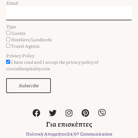
Email
Type
Guests
Hoteliers/Landlords
Travel Agents
Privacy Policy
I have read and I accept the privacy policy of
crucialhospitality.com
Subscribe
F
T
I
P
V
a
w
n
i
i
c
i
s
n
b
Για επισκέπτες
e
t
t
t
e
Πολιτική Απορρήτου
24/07 Communication