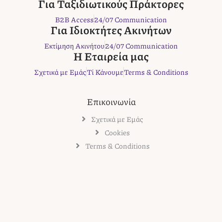
b
t
a
e
r
Για Ταξιδιωτικούς Πράκτορες
o
e
g
r
B2B Access
24/07 Communication
o
r
r
e
Για Ιδιοκτήτες Ακινήτων
k
a
s
Εκτίμηση Ακινήτου
24/07 Communication
m
t
Η Εταιρεία μας
Σχετικά με Εμάς
Τί Κάνουμε
Terms & Conditions
Επικοινωνία
Σχετικά με Εμάς
Cookies
Terms & Conditions