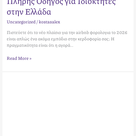
Πλήρης Οδηγός για Ιδιοκτήτες
στην Ελλάδα
Uncategorized
/
kostasalex
Πιστεύετε ότι το νέο πλαίσιο για την airbnb φορολογια το 2026
είναι απλώς ένα ακόμα εμπόδιο στην κερδοφορία σας; Η
πραγματικότητα είναι ότι η αγορά…
Read More »
Οικονομικές
Αναφορές
για
Ιδιοκτήτες
Airbnb:
Ο
Πλήρης
Οδηγός
Μεγιστοποίησης