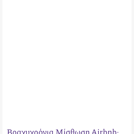
Βραχυχρόνια
Μίσθωση
Airbnb:
Οδηγός
Φορολογίας
&
Υποχρεώσεων
2026
Βραχυχρόνια Μίσθωση Airbnb: