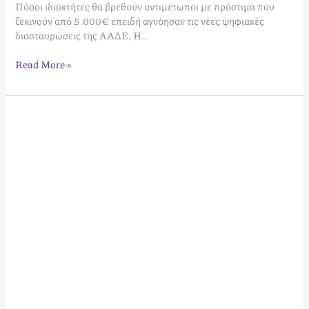
Πόσοι ιδιοκτήτες θα βρεθούν αντιμέτωποι με πρόστιμα που
ξεκινούν από 5.000€ επειδή αγνόησαν τις νέες ψηφιακές
διασταυρώσεις της ΑΑΔΕ; Η…
Read More »
Βραχυπρόθεσμη
Μίσθωση
2026:
Ο
Πλήρης
Οδηγός
για
Ιδιοκτήτες
Ακινήτων