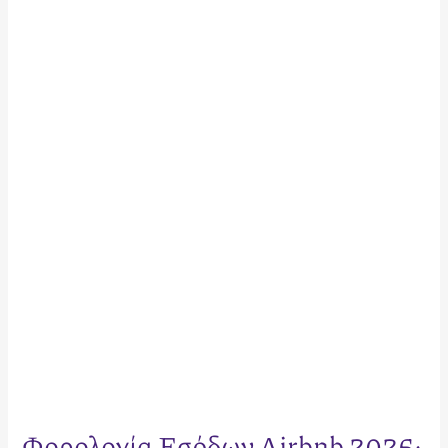
Φορολογία
Εσόδων
Airbnb
2026:
Ο
Πλήρης
Οδηγός
για
Ιδιοκτήτες
και
Επενδυτές
Φορολογία Εσόδων Airbnb 2026: