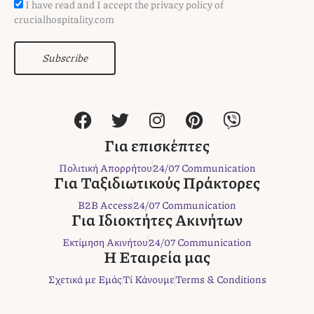
I have read and I accept the privacy policy of
crucialhospitality.com
Subscribe
F
T
I
P
V
a
w
n
i
i
c
i
s
n
b
Για επισκέπτες
e
t
t
t
e
Πολιτική Απορρήτου
24/07 Communication
b
t
a
e
r
Για Ταξιδιωτικούς Πράκτορες
o
e
g
r
B2B Access
24/07 Communication
o
r
r
e
Για Ιδιοκτήτες Ακινήτων
k
a
s
Εκτίμηση Ακινήτου
24/07 Communication
m
t
Η Εταιρεία μας
Σχετικά με Εμάς
Τί Κάνουμε
Terms & Conditions