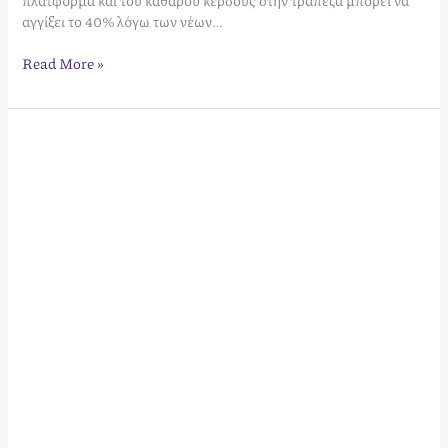
πλατφόρμα και του καθαρού κέρδους στην τράπεζα μπορεί να
αγγίξει το 40% λόγω των νέων…
Read More »
Βραχυχρόνια
Μίσθωση
στη
Ζάκυνθο:
Πλήρης
Οδηγός
Διαχείρισης
&
Απόδοσης
για
το
2026