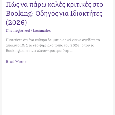
Πώς να πάρω καλές κριτικές στο
Booking: Οδηγός για Ιδιοκτήτες
(2026)
Uncategorized
/
kostasalex
Πιστεύετε ότι ένα καθαρό δωμάτιο αρκεί για να αγγίξετε το
απόλυτο 10; Στο νέο ψηφιακό τοπίο του 2026, όπου το
Booking.com δίνει πλέον προτεραιότητα…
Read More »
Εταιρεία
Διαχείρισης
Βιλών
Κέρκυρα:
Μεγιστοποιήστε
την
Επένδυσή