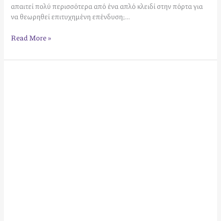
απαιτεί πολύ περισσότερα από ένα απλό κλειδί στην πόρτα για
να θεωρηθεί επιτυχημένη επένδυση;…
Read More »
Φωτογράφιση
Βίλας
για
Airbnb:
Ο
Στρατηγικός
Οδηγός
Μεγιστοποίησης
Εσόδων
(2026)