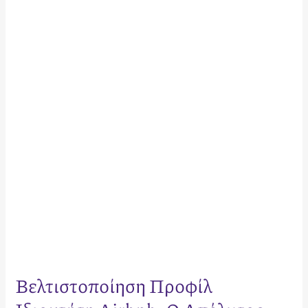
Προφίλ
Ιδιοκτήτη
Airbnb:
Ο
Απόλυτος
Οδηγός
για
το
2026
Βελτιστοποίηση Προφίλ