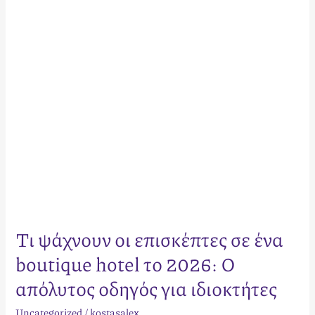
ένα
boutique
hotel
το
2026:
Ο
απόλυτος
οδηγός
για
ιδιοκτήτες
Τι ψάχνουν οι επισκέπτες σε ένα
boutique hotel το 2026: Ο
απόλυτος οδηγός για ιδιοκτήτες
Uncategorized
/
kostasalex