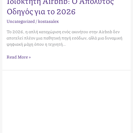
Ιδιοκτήτη Airbnb: Ο Απόλυτος
Οδηγός για το 2026
Uncategorized
/
kostasalex
Το 2026, η απλή καταχώριση ενός ακινήτου στην Airbnb δεν
αποτελεί πλέον μια παθητική πηγή εσόδων, αλλά μια δυναμική
ψηφιακή μάχη όπου η τεχνητή…
Read More »
Στρατηγικές
Revenue
Management
για
Ξενοδοχεία:
Ο
Απόλυτος
Οδηγός
για