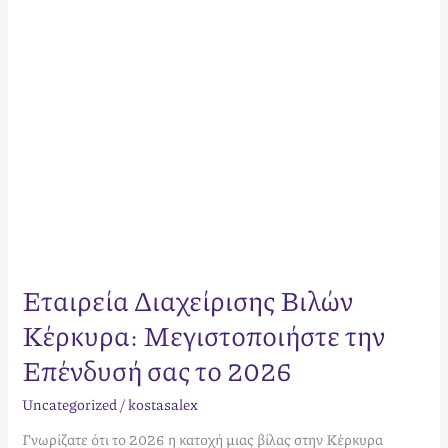
σας
το
2026
Εταιρεία Διαχείρισης Βιλών
Κέρκυρα: Μεγιστοποιήστε την
Επένδυσή σας το 2026
Uncategorized
/
kostasalex
Γνωρίζατε ότι το 2026 η κατοχή μιας βίλας στην Κέρκυρα