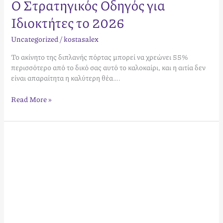
Ο Στρατηγικός Οδηγός για
Ιδιοκτήτες το 2026
Uncategorized
/
kostasalex
Το ακίνητο της διπλανής πόρτας μπορεί να χρεώνει 55%
περισσότερο από το δικό σας αυτό το καλοκαίρι, και η αιτία δεν
είναι απαραίτητα η καλύτερη θέα….
Read More »
Διαχείριση
Ξενοδοχείου
στα
Χανιά:
Ο
Πλήρης
Οδηγός
για
το