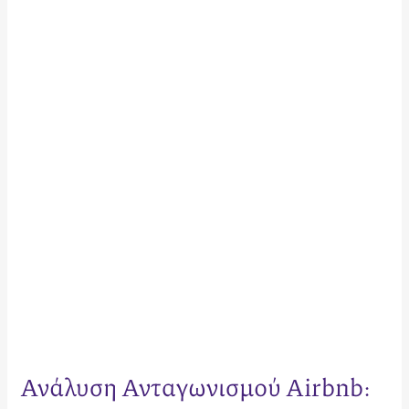
Ανταγωνισμού
Airbnb:
Ο
Στρατηγικός
Οδηγός
για
Ιδιοκτήτες
το
2026
Ανάλυση Ανταγωνισμού Airbnb: