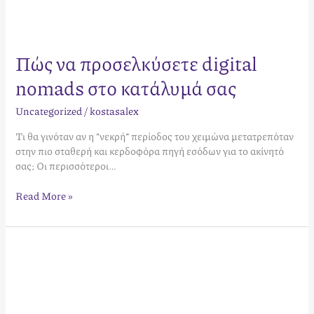
Πώς να προσελκύσετε digital
nomads στο κατάλυμά σας
Uncategorized
/
kostasalex
Τι θα γινόταν αν η “νεκρή” περίοδος του χειμώνα μετατρεπόταν
στην πιο σταθερή και κερδοφόρα πηγή εσόδων για το ακίνητό
σας; Οι περισσότεροι…
Read More »
Τι
ψάχνουν
οι
επισκέπτες
σε