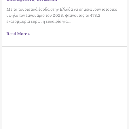
Με τα τουριστικά έσοδα στην Ελλάδα να σημειώνουν ιστορικό
υψηλό τον Ιανουάριο του 2026, φτάνοντας τα 473,3
εκατομμύρια ευρώ, η ευκαιρία για…
Read More »
Αύξηση
κρατήσεων
ξενοδοχείου
το
2026:
Ο
απόλυτος
οδηγός
στρατηγικής
και
κερδοφορίας