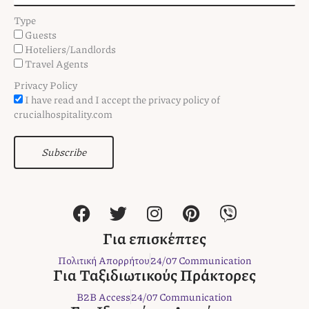
Type
Guests
Hoteliers/Landlords
Travel Agents
Privacy Policy
I have read and I accept the privacy policy of
crucialhospitality.com
Subscribe
F
T
I
P
V
a
w
n
i
i
c
i
s
n
b
Για επισκέπτες
e
t
t
t
e
Πολιτική Απορρήτου
24/07 Communication
b
t
a
e
r
Για Ταξιδιωτικούς Πράκτορες
o
e
g
r
B2B Access
24/07 Communication
o
r
r
e