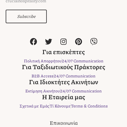
crucialhospitality.com
Subscribe
F
T
I
P
V
a
w
n
i
i
c
i
s
n
b
Για επισκέπτες
e
t
t
t
e
Πολιτική Απορρήτου
24/07 Communication
b
t
a
e
r
Για Ταξιδιωτικούς Πράκτορες
o
e
g
r
B2B Access
24/07 Communication
o
r
r
e
Για Ιδιοκτήτες Ακινήτων
k
a
s
Εκτίμηση Ακινήτου
24/07 Communication
m
t
Η Εταιρεία μας
Σχετικά με Εμάς
Τί Κάνουμε
Terms & Conditions
Επικοινωνία