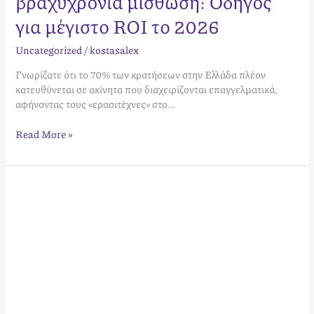
βραχυχρόνια μίσθωση: Οδηγός
για μέγιστο ROI το 2026
Uncategorized
/
kostasalex
Γνωρίζατε ότι το 70% των κρατήσεων στην Ελλάδα πλέον
κατευθύνεται σε ακίνητα που διαχειρίζονται επαγγελματικά,
αφήνοντας τους «ερασιτέχνες» στο…
Read More »
Βελτιώσεις
ακινήτου
για
αύξηση
εσόδων
Airbnb:
Ο
απόλυτος
οδηγός