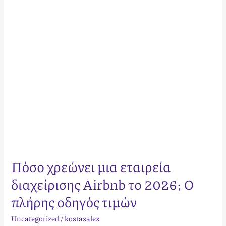
Airbnb
το
2026;
Ο
πλήρης
οδηγός
τιμών
Πόσο χρεώνει μια εταιρεία
διαχείρισης Airbnb το 2026; Ο
πλήρης οδηγός τιμών
Uncategorized
/
kostasalex