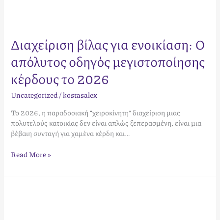
Διαχείριση βίλας για ενοικίαση: Ο
απόλυτος οδηγός μεγιστοποίησης
κέρδους το 2026
Uncategorized
/
kostasalex
Το 2026, η παραδοσιακή “χειροκίνητη” διαχείριση μιας
πολυτελούς κατοικίας δεν είναι απλώς ξεπερασμένη, είναι μια
βέβαιη συνταγή για χαμένα κέρδη και…
Read More »
Ελαχιστοποίηση
κενών
ημερών