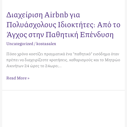
Διαχείριση Airbnb για
Πολυάσχολους Ιδιοκτήτες: Από το
Άγχος στην Παθητική Επένδυση
Uncategorized
/
kostasalex
Πόσο χρόνο κοστίζει πραγματικά ένα “παθητικό” εισόδημα όταν
πρέπει να διαχειρίζεστε κρατήσεις, καθαρισμούς και το Μητρώο
Ακινήτων 24 ώρες το 24ωρο;…
Read More »
Πώς
λειτουργεί
η
τεχνητή
νοημοσύνη