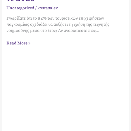
Uncategorized
/
kostasalex
Γνωρίζατε ότι το 82% των τουριστικών επιχειρήσεων
παγκοσμίως σχεδιάζει να αυξήσει τη χρήση της τεχνητής
νοημοσύνης μέσα στο έτος; Αν αναρωτιέστε πώς…
Read More »
Πώς
να
επιλέξω
εταιρεία
διαχείρισης
Airbnb:
Ο
απόλυτος
οδηγός
για
το