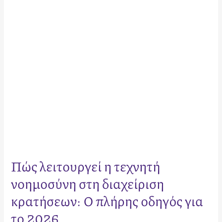
στη
διαχείριση
κρατήσεων:
Ο
πλήρης
οδηγός
για
το
2026
Πώς λειτουργεί η τεχνητή
νοημοσύνη στη διαχείριση
κρατήσεων: Ο πλήρης οδηγός για
το 2026