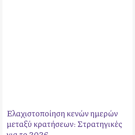
μεταξύ
κρατήσεων:
Στρατηγικές
για
το
2026
Ελαχιστοποίηση κενών ημερών
μεταξύ κρατήσεων: Στρατηγικές
για το 2026