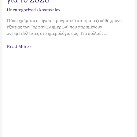
Uncategorized
/
kostasalex
Πόσα χρήματα αφήνετε πραγματικά στο τραπέζι κάθε χρόνο
εξαιτίας των “ορφανών ημερών” που παραμένουν
ανεκμετάλλευτες στο ημερολόγιό σας; Για πολλούς…
Read More »
Διαχείριση
Airbnb
μόνος
μου
ή
με
εταιρεία
το
2026:
Ο
απόλυτος