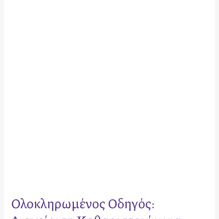
Οδηγός:
Διαχείριση
Καθαριστριών
για
Airbnb
το
2026
Ολοκληρωμένος Οδηγός: