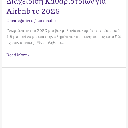
Διαχείριση Καθαριστριών για
Airbnb το 2026
Uncategorized
/
kostasalex
Γνωρίζατε ότι το 2026 μια βαθμολογία καθαριότητας κάτω από
4,8 μπορεί να μειώσει την πληρότητα του ακινήτου σας κατά 5%
σχεδόν αμέσως; Είναι αλήθεια…
Read More »
Βελτιστοποίηση
Προφίλ
Ιδιοκτήτη
Airbnb:
Ο
Απόλυτος
Οδηγός
για
το