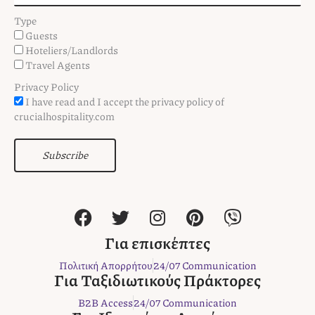
Type
Guests
Hoteliers/Landlords
Travel Agents
Privacy Policy
I have read and I accept the privacy policy of
crucialhospitality.com
Subscribe
F
T
I
P
V
a
w
n
i
i
c
i
s
n
b
Για επισκέπτες
e
t
t
t
e
Πολιτική Απορρήτου
24/07 Communication
b
t
a
e
r
Για Ταξιδιωτικούς Πράκτορες
o
e
g
r
B2B Access
24/07 Communication
o
r
r
e