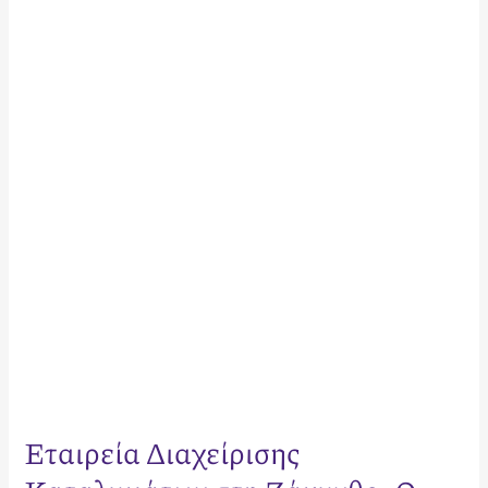
Διαχείρισης
Καταλυμάτων
στη
Ζάκυνθο:
Ο
Πλήρης
Οδηγός
Επενδυτικής
Απόδοσης
(2026)
Εταιρεία Διαχείρισης