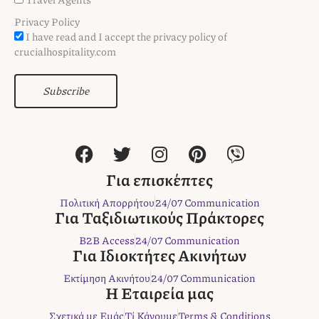
Privacy Policy
I have read and I accept the privacy policy of
crucialhospitality.com
Subscribe
F
T
I
P
V
a
w
n
i
i
c
i
s
n
b
Για επισκέπτες
e
t
t
t
e
Πολιτική Απορρήτου
24/07 Communication
b
t
a
e
r
Για Ταξιδιωτικούς Πράκτορες
o
e
g
r
B2B Access
24/07 Communication
o
r
r
e
Για Ιδιοκτήτες Ακινήτων
k
a
s
Εκτίμηση Ακινήτου
24/07 Communication
m
t
Η Εταιρεία μας
Σχετικά με Εμάς
Τί Κάνουμε
Terms & Conditions