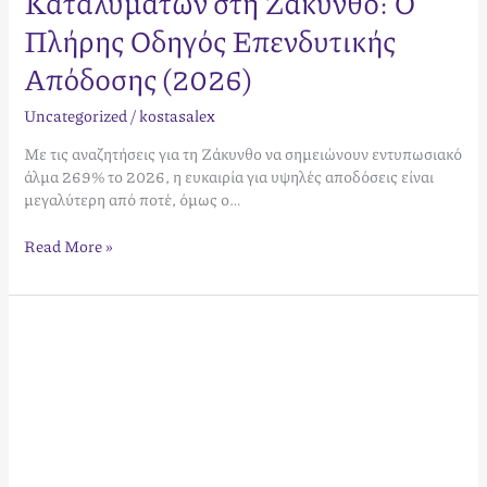
Καταλυμάτων στη Ζάκυνθο: Ο
Πλήρης Οδηγός Επενδυτικής
Απόδοσης (2026)
Uncategorized
/
kostasalex
Με τις αναζητήσεις για τη Ζάκυνθο να σημειώνουν εντυπωσιακό
άλμα 269% το 2026, η ευκαιρία για υψηλές αποδόσεις είναι
μεγαλύτερη από ποτέ, όμως ο…
Read More »
Βραχυχρόνια
Μίσθωση
στη
Ζάκυνθο:
Πλήρης
Οδηγός
Διαχείρισης