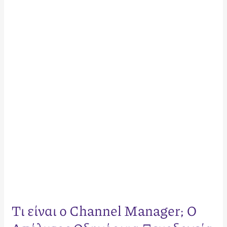
είναι
ο
Channel
Manager;
Ο
Απόλυτος
Οδηγός
για
Ξενοδοχεία
&
Καταλύματα
Τι είναι ο Channel Manager; Ο