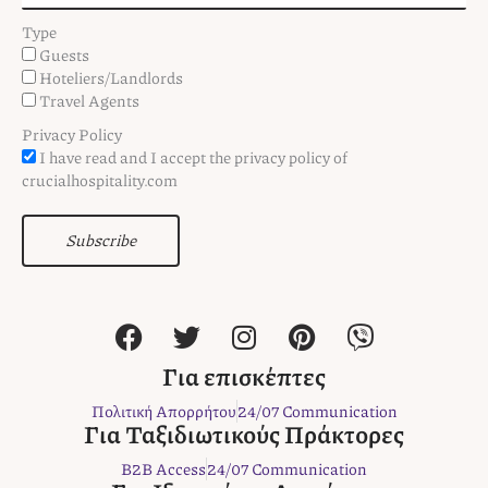
Type
Guests
Hoteliers/Landlords
Travel Agents
Privacy Policy
I have read and I accept the privacy policy of
crucialhospitality.com
Subscribe
F
T
I
P
V
a
w
n
i
i
c
i
s
n
b
Για επισκέπτες
e
t
t
t
e
Πολιτική Απορρήτου
24/07 Communication
b
t
a
e
r
Για Ταξιδιωτικούς Πράκτορες
o
e
g
r
B2B Access
24/07 Communication
o
r
r
e