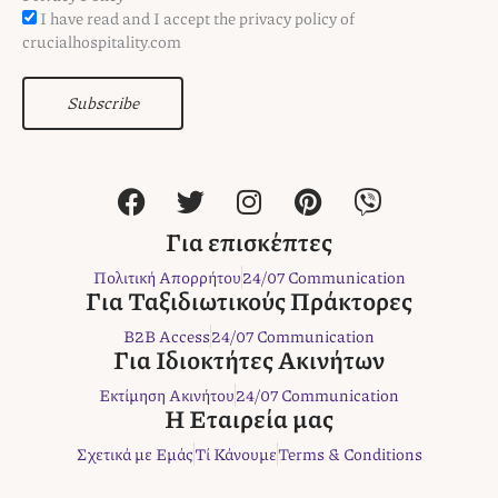
I have read and I accept the privacy policy of
crucialhospitality.com
Subscribe
F
T
I
P
V
a
w
n
i
i
c
i
s
n
b
Για επισκέπτες
e
t
t
t
e
Πολιτική Απορρήτου
24/07 Communication
b
t
a
e
r
Για Ταξιδιωτικούς Πράκτορες
o
e
g
r
B2B Access
24/07 Communication
o
r
r
e
Για Ιδιοκτήτες Ακινήτων
k
a
s
Εκτίμηση Ακινήτου
24/07 Communication
m
t
Η Εταιρεία μας
Σχετικά με Εμάς
Τί Κάνουμε
Terms & Conditions