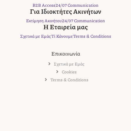
o
e
g
r
B2B Access
24/07 Communication
o
r
r
e
Για Ιδιοκτήτες Ακινήτων
k
a
s
Εκτίμηση Ακινήτου
24/07 Communication
m
t
Η Εταιρεία μας
Σχετικά με Εμάς
Τί Κάνουμε
Terms & Conditions
Επικοινωνία
Σχετικά με Εμάς
Cookies
Terms & Conditions