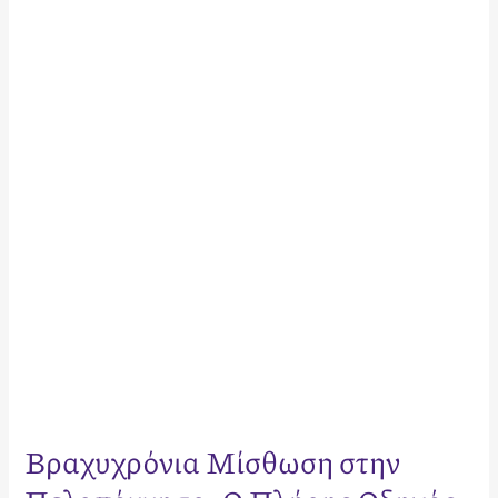
Μίσθωση
στην
Πελοπόννησο:
Ο
Πλήρης
Οδηγός
Επενδυτικής
Επιτυχίας
για
το
2026
Βραχυχρόνια Μίσθωση στην