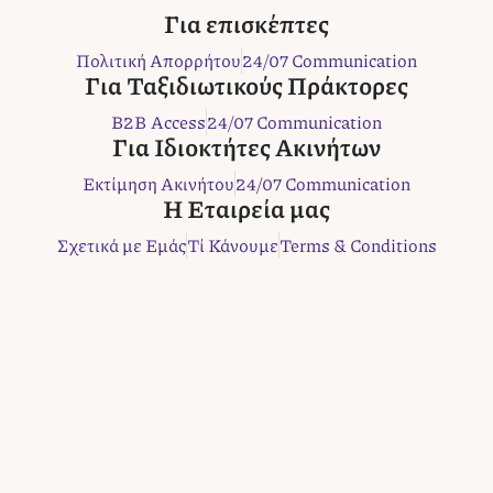
c
i
s
n
b
Για επισκέπτες
e
t
t
t
e
Πολιτική Απορρήτου
24/07 Communication
b
t
a
e
r
Για Ταξιδιωτικούς Πράκτορες
o
e
g
r
B2B Access
24/07 Communication
o
r
r
e
Για Ιδιοκτήτες Ακινήτων
k
a
s
m
t
Εκτίμηση Ακινήτου
24/07 Communication
Η Εταιρεία μας
Σχετικά με Εμάς
Τί Κάνουμε
Terms & Conditions