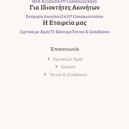
B2B Access
24/07 Communication
o
r
r
e
Για Ιδιοκτήτες Ακινήτων
k
a
s
Εκτίμηση Ακινήτου
24/07 Communication
m
t
Η Εταιρεία μας
Σχετικά με Εμάς
Τί Κάνουμε
Terms & Conditions
Επικοινωνία
Σχετικά με Εμάς
Cookies
Terms & Conditions