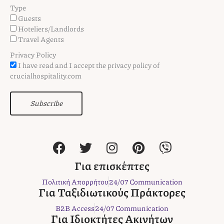
Type
Guests
Hoteliers/Landlords
Travel Agents
Privacy Policy
I have read and I accept the privacy policy of
crucialhospitality.com
Subscribe
F
T
I
P
V
a
w
n
i
i
c
i
s
n
b
Για επισκέπτες
e
t
t
t
e
Πολιτική Απορρήτου
24/07 Communication
b
t
a
e
r
Για Ταξιδιωτικούς Πράκτορες
o
e
g
r
B2B Access
24/07 Communication
o
r
r
e
Για Ιδιοκτήτες Ακινήτων