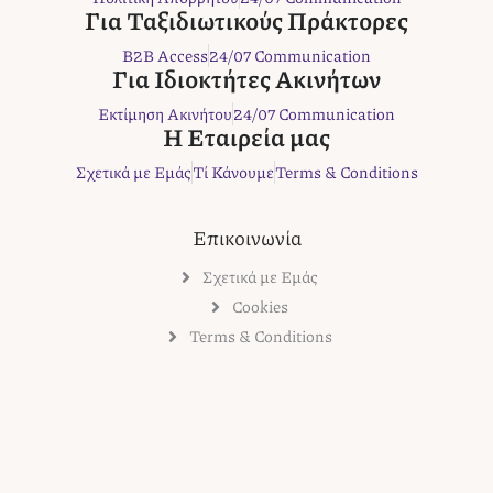
b
t
a
e
r
Για Ταξιδιωτικούς Πράκτορες
o
e
g
r
B2B Access
24/07 Communication
o
r
r
e
Για Ιδιοκτήτες Ακινήτων
k
a
s
Εκτίμηση Ακινήτου
24/07 Communication
m
t
Η Εταιρεία μας
Σχετικά με Εμάς
Τί Κάνουμε
Terms & Conditions
Επικοινωνία
Σχετικά με Εμάς
Cookies
Terms & Conditions