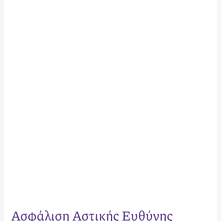
Ασφάλιση
Αστικής
Ευθύνης
Airbnb
2026:
Ο
Πλήρης
Οδηγός
για
Ιδιοκτήτες
Ασφάλιση Αστικής Ευθύνης