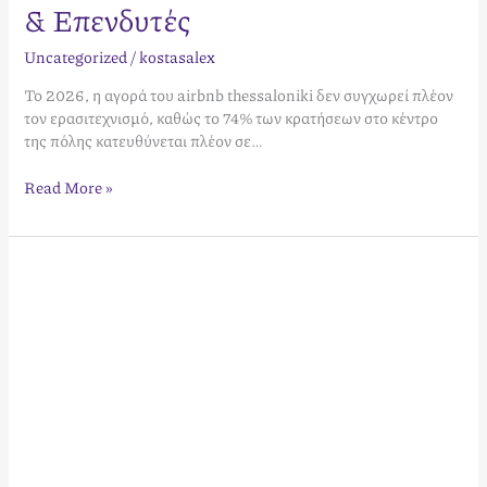
& Επενδυτές
Uncategorized
/
kostasalex
Το 2026, η αγορά του airbnb thessaloniki δεν συγχωρεί πλέον
τον ερασιτεχνισμό, καθώς το 74% των κρατήσεων στο κέντρο
της πόλης κατευθύνεται πλέον σε…
Read More »
Airbnb
Κέρκυρα:
Οδηγός
για
Ιδιοκτήτες
&
Επενδυτές
2026