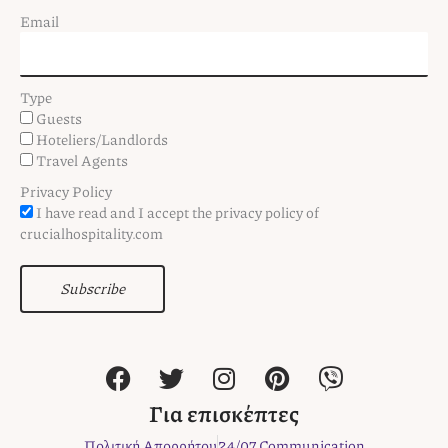
Email
Type
Guests
Hoteliers/Landlords
Travel Agents
Privacy Policy
I have read and I accept the privacy policy of
crucialhospitality.com
Subscribe
F
T
I
P
V
a
w
n
i
i
c
i
s
n
b
Για επισκέπτες
e
t
t
t
e
Πολιτική Απορρήτου
24/07 Communication