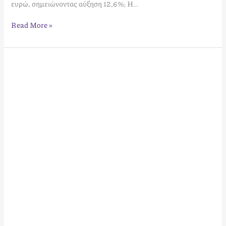
ευρώ, σημειώνοντας αύξηση 12,6%; Η…
Read More »
Βραχυχρόνια
Μίσθωση
στο
Ιστορικό
Κέντρο
της
Αθήνας:
Οδηγός
για
Ιδιοκτήτες
το
2026