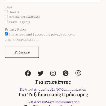
Type
Guests
Hoteliers/Landlords
Travel Agents
Privacy Policy
I have read and I accept the privacy policy of
crucialhospitality.com
Subscribe
F
T
I
P
V
a
w
n
i
i
c
i
s
n
b
Για επισκέπτες
e
t
t
t
e
Πολιτική Απορρήτου
24/07 Communication
b
t
a
e
r
Για Ταξιδιωτικούς Πράκτορες
o
e
g
r
B2B Access
24/07 Communication
o
r
r
e