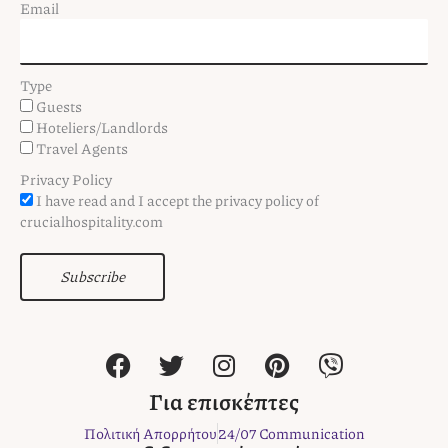
Email
Type
Guests
Hoteliers/Landlords
Travel Agents
Privacy Policy
I have read and I accept the privacy policy of
crucialhospitality.com
Subscribe
F
T
I
P
V
a
w
n
i
i
c
i
s
n
b
Για επισκέπτες
e
t
t
t
e
Πολιτική Απορρήτου
24/07 Communication