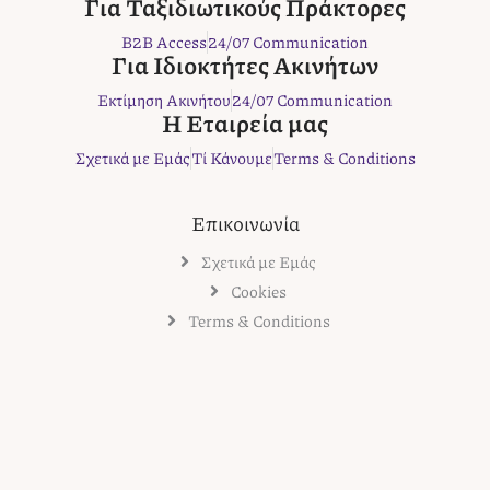
b
t
a
e
r
Για Ταξιδιωτικούς Πράκτορες
o
e
g
r
B2B Access
24/07 Communication
o
r
r
e
Για Ιδιοκτήτες Ακινήτων
k
a
s
Εκτίμηση Ακινήτου
24/07 Communication
m
t
Η Εταιρεία μας
Σχετικά με Εμάς
Τί Κάνουμε
Terms & Conditions
Επικοινωνία
Σχετικά με Εμάς
Cookies
Terms & Conditions