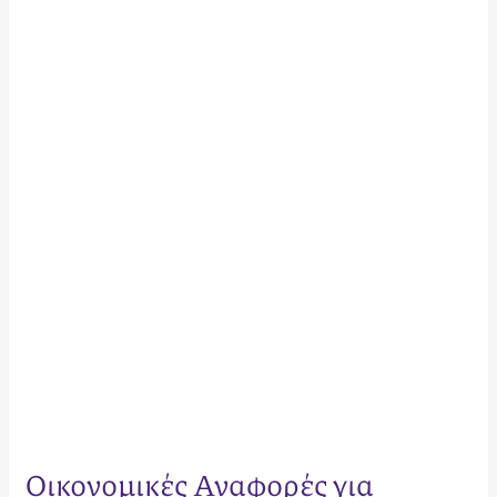
Οικονομικές
Αναφορές
για
Ιδιοκτήτες
Airbnb:
Ο
Πλήρης
Οδηγός
Μεγιστοποίησης
Κέρδους
(2026)
Οικονομικές Αναφορές για