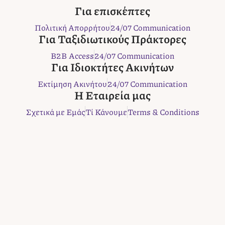
c
i
s
n
b
Για επισκέπτες
e
t
t
t
e
Πολιτική Απορρήτου
24/07 Communication
b
t
a
e
r
Για Ταξιδιωτικούς Πράκτορες
o
e
g
r
B2B Access
24/07 Communication
o
r
r
e
Για Ιδιοκτήτες Ακινήτων
k
a
s
m
t
Εκτίμηση Ακινήτου
24/07 Communication
Η Εταιρεία μας
Σχετικά με Εμάς
Τί Κάνουμε
Terms & Conditions