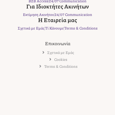
B2B Access
24/07 Communication
o
r
r
e
Για Ιδιοκτήτες Ακινήτων
k
a
s
Εκτίμηση Ακινήτου
24/07 Communication
m
t
Η Εταιρεία μας
Σχετικά με Εμάς
Τί Κάνουμε
Terms & Conditions
Επικοινωνία
Σχετικά με Εμάς
Cookies
Terms & Conditions