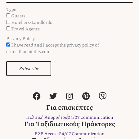
Type
Guests
Hoteliers/Landlords
Travel Agents
Privacy Policy
I have read and I accept the privacy policy of
crucialhospitality.com
Subscribe
F
T
I
P
V
a
w
n
i
i
c
i
s
n
b
Για επισκέπτες
e
t
t
t
e
Πολιτική Απορρήτου
24/07 Communication
b
t
a
e
r
Για Ταξιδιωτικούς Πράκτορες
o
e
g
r
B2B Access
24/07 Communication
o
r
r
e