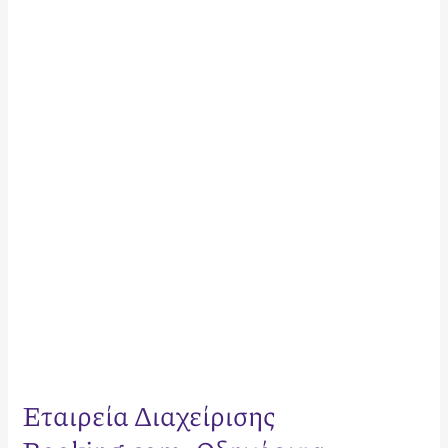
Διαχείρισης
Booking.com:
Οδηγός
για
Μεγιστοποίηση
Εσόδων
το
2026
Εταιρεία Διαχείρισης