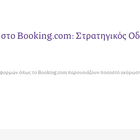
το Booking.com: Στρατηγικός Οδη
ατφορμών όπως το Booking.com παρουσιάζουν ποσοστό ακύρωσης