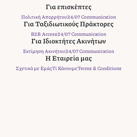
c
i
s
n
b
Για επισκέπτες
e
t
t
t
e
Πολιτική Απορρήτου
24/07 Communication
b
t
a
e
r
Για Ταξιδιωτικούς Πράκτορες
o
e
g
r
B2B Access
24/07 Communication
o
r
r
e
Για Ιδιοκτήτες Ακινήτων
k
a
s
m
t
Εκτίμηση Ακινήτου
24/07 Communication
Η Εταιρεία μας
Σχετικά με Εμάς
Τί Κάνουμε
Terms & Conditions