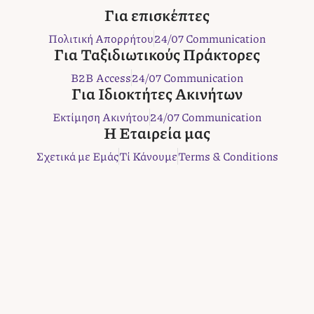
c
i
s
n
b
Για επισκέπτες
e
t
t
t
e
Πολιτική Απορρήτου
24/07 Communication
b
t
a
e
r
Για Ταξιδιωτικούς Πράκτορες
o
e
g
r
B2B Access
24/07 Communication
o
r
r
e
Για Ιδιοκτήτες Ακινήτων
k
a
s
m
t
Εκτίμηση Ακινήτου
24/07 Communication
Η Εταιρεία μας
Σχετικά με Εμάς
Τί Κάνουμε
Terms & Conditions