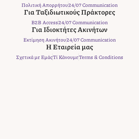
e
t
t
t
e
Πολιτική Απορρήτου
24/07 Communication
b
t
a
e
r
Για Ταξιδιωτικούς Πράκτορες
o
e
g
r
B2B Access
24/07 Communication
o
r
r
e
Για Ιδιοκτήτες Ακινήτων
k
a
s
m
t
Εκτίμηση Ακινήτου
24/07 Communication
Η Εταιρεία μας
Σχετικά με Εμάς
Τί Κάνουμε
Terms & Conditions