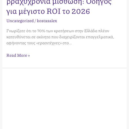
βραχυχρόνια μίσθωση: Οδηγός
για μέγιστο ROI το 2026
Uncategorized
/
kostasalex
Γνωρίζατε ότι το 70% των κρατήσεων στην Ελλάδα πλέον
κατευθύνεται σε ακίνητα που διαχειρίζονται επαγγελματικά,
αφήνοντας τους «ερασιτέχνες» στο…
Read More »
Hospitality:
Τι
Σημαίνει
η
Σύγχρονη
Φιλοξενία
και
πώς
να