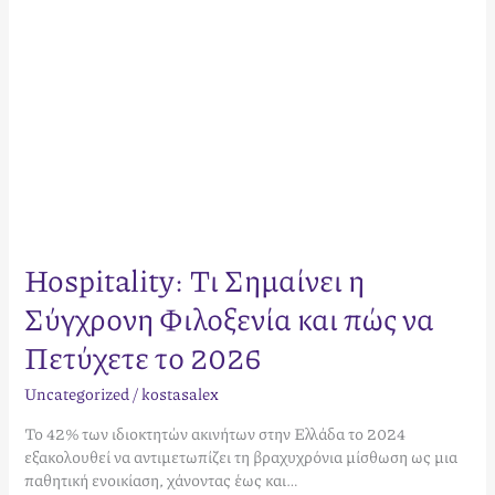
Πετύχετε
το
2026
Hospitality: Τι Σημαίνει η
Σύγχρονη Φιλοξενία και πώς να
Πετύχετε το 2026
Uncategorized
/
kostasalex
Το 42% των ιδιοκτητών ακινήτων στην Ελλάδα το 2024
εξακολουθεί να αντιμετωπίζει τη βραχυχρόνια μίσθωση ως μια
παθητική ενοικίαση, χάνοντας έως και…