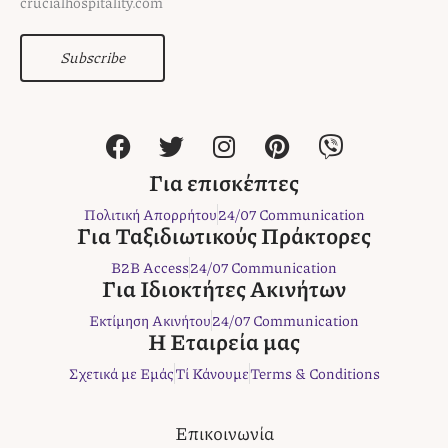
crucialhospitality.com
Subscribe
F
T
I
P
V
a
w
n
i
i
c
i
s
n
b
Για επισκέπτες
e
t
t
t
e
Πολιτική Απορρήτου
24/07 Communication
b
t
a
e
r
Για Ταξιδιωτικούς Πράκτορες
o
e
g
r
B2B Access
24/07 Communication
o
r
r
e
Για Ιδιοκτήτες Ακινήτων
k
a
s
Εκτίμηση Ακινήτου
24/07 Communication
m
t
Η Εταιρεία μας
Σχετικά με Εμάς
Τί Κάνουμε
Terms & Conditions
Επικοινωνία