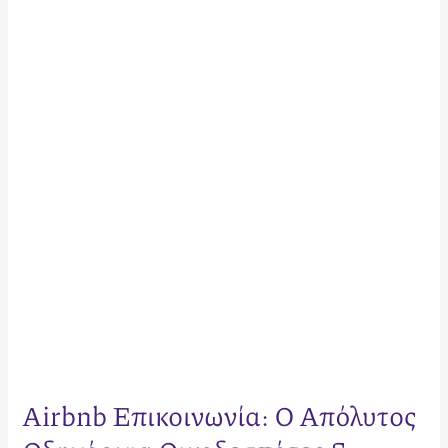
Επικοινωνία:
Ο
Απόλυτος
Οδηγός
για
Οικοδεσπότες
&
Επισκέπτες
[2026]
Airbnb Επικοινωνία: Ο Απόλυτος