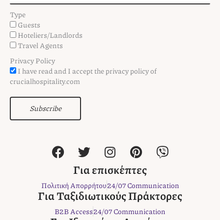
Type
Guests
Hoteliers/Landlords
Travel Agents
Privacy Policy
I have read and I accept the privacy policy of
crucialhospitality.com
Subscribe
F
T
I
P
V
a
w
n
i
i
c
i
s
n
b
Για επισκέπτες
e
t
t
t
e
Πολιτική Απορρήτου
24/07 Communication
b
t
a
e
r
Για Ταξιδιωτικούς Πράκτορες
o
e
g
r
B2B Access
24/07 Communication
o
r
r
e