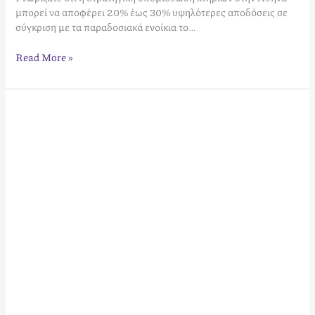
μπορεί να αποφέρει 20% έως 30% υψηλότερες αποδόσεις σε
σύγκριση με τα παραδοσιακά ενοίκια το…
Read More »
Πώς
λειτουργεί
η
τεχνητή
νοημοσύνη
στη
διαχείριση
κρατήσεων:
Ο
πλήρης
οδηγός
για
το
2026