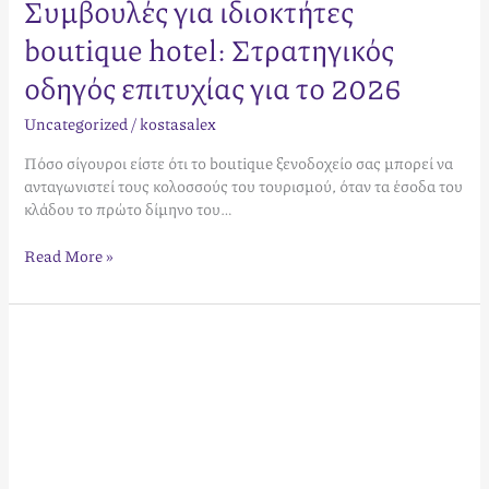
Συμβουλές για ιδιοκτήτες
boutique hotel: Στρατηγικός
οδηγός επιτυχίας για το 2026
Uncategorized
/
kostasalex
Πόσο σίγουροι είστε ότι το boutique ξενοδοχείο σας μπορεί να
ανταγωνιστεί τους κολοσσούς του τουρισμού, όταν τα έσοδα του
κλάδου το πρώτο δίμηνο του…
Read More »
Στρατηγική
Διαχείριση
Κρατήσεων
Βίλας:
Ο
Πλήρης
Οδηγός