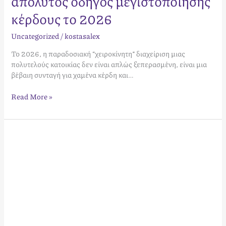
απόλυτος οδηγός μεγιστοποίησης
κέρδους το 2026
Uncategorized
/
kostasalex
Το 2026, η παραδοσιακή “χειροκίνητη” διαχείριση μιας
πολυτελούς κατοικίας δεν είναι απλώς ξεπερασμένη, είναι μια
βέβαιη συνταγή για χαμένα κέρδη και…
Read More »
Πώς
να
προσελκύσετε
digital
nomads
στο
κατάλυμά
σας