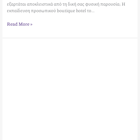
εξαρτάται αποκλειστικά από τη δική σας φυσική παρουσία; Η
εκπαίδευση προσωπικού boutique hotel το…
Read More »
Βραχυχρόνια
Μίσθωση
στην
Πελοπόννησο:
Ο
Πλήρης
Οδηγός
Επενδυτικής
Επιτυχίας
για
το
2026