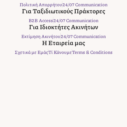
e
t
t
t
e
Πολιτική Απορρήτου
24/07 Communication
b
t
a
e
r
Για Ταξιδιωτικούς Πράκτορες
o
e
g
r
B2B Access
24/07 Communication
o
r
r
e
Για Ιδιοκτήτες Ακινήτων
k
a
s
m
t
Εκτίμηση Ακινήτου
24/07 Communication
Η Εταιρεία μας
Σχετικά με Εμάς
Τί Κάνουμε
Terms & Conditions