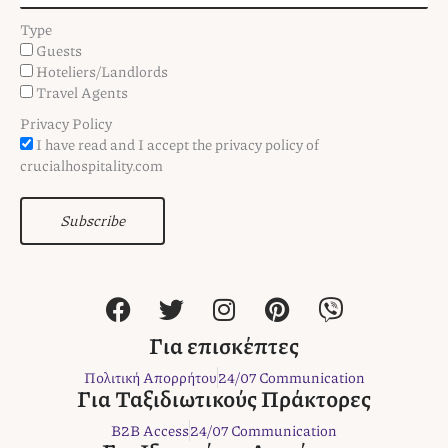
Type
Guests
Hoteliers/Landlords
Travel Agents
Privacy Policy
I have read and I accept the privacy policy of
crucialhospitality.com
Subscribe
F
T
I
P
V
a
w
n
i
i
c
i
s
n
b
Για επισκέπτες
e
t
t
t
e
Πολιτική Απορρήτου
24/07 Communication
b
t
a
e
r
Για Ταξιδιωτικούς Πράκτορες
o
e
g
r
B2B Access
24/07 Communication
o
r
r
e