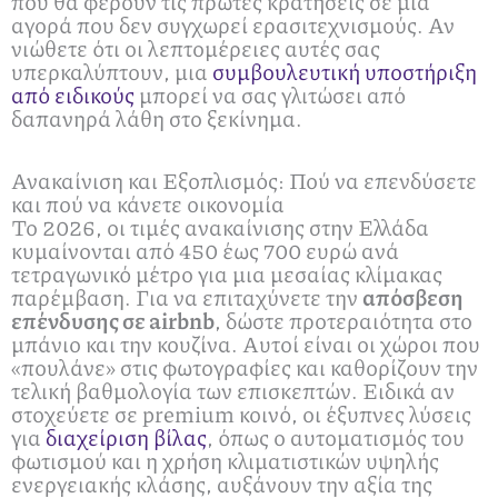
που θα φέρουν τις πρώτες κρατήσεις σε μια
αγορά που δεν συγχωρεί ερασιτεχνισμούς. Αν
νιώθετε ότι οι λεπτομέρειες αυτές σας
υπερκαλύπτουν, μια
συμβουλευτική υποστήριξη
από ειδικούς
μπορεί να σας γλιτώσει από
δαπανηρά λάθη στο ξεκίνημα.
Ανακαίνιση και Εξοπλισμός: Πού να επενδύσετε
και πού να κάνετε οικονομία
Το 2026, οι τιμές ανακαίνισης στην Ελλάδα
κυμαίνονται από 450 έως 700 ευρώ ανά
τετραγωνικό μέτρο για μια μεσαίας κλίμακας
παρέμβαση. Για να επιταχύνετε την
απόσβεση
επένδυσης σε airbnb
, δώστε προτεραιότητα στο
μπάνιο και την κουζίνα. Αυτοί είναι οι χώροι που
«πουλάνε» στις φωτογραφίες και καθορίζουν την
τελική βαθμολογία των επισκεπτών. Ειδικά αν
στοχεύετε σε premium κοινό, οι έξυπνες λύσεις
για
διαχείριση βίλας
, όπως ο αυτοματισμός του
φωτισμού και η χρήση κλιματιστικών υψηλής
ενεργειακής κλάσης, αυξάνουν την αξία της