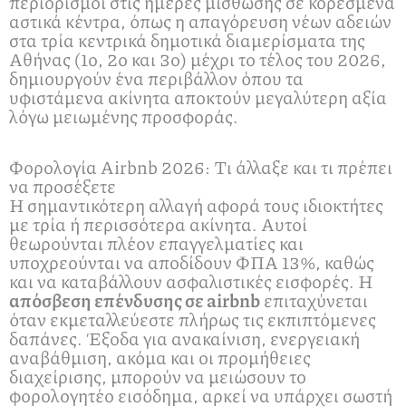
περιορισμοί στις ημέρες μίσθωσης σε κορεσμένα
αστικά κέντρα, όπως η απαγόρευση νέων αδειών
στα τρία κεντρικά δημοτικά διαμερίσματα της
Αθήνας (1ο, 2ο και 3ο) μέχρι το τέλος του 2026,
δημιουργούν ένα περιβάλλον όπου τα
υφιστάμενα ακίνητα αποκτούν μεγαλύτερη αξία
λόγω μειωμένης προσφοράς.
Φορολογία Airbnb 2026: Τι άλλαξε και τι πρέπει
να προσέξετε
Η σημαντικότερη αλλαγή αφορά τους ιδιοκτήτες
με τρία ή περισσότερα ακίνητα. Αυτοί
θεωρούνται πλέον επαγγελματίες και
υποχρεούνται να αποδίδουν ΦΠΑ 13%, καθώς
και να καταβάλλουν ασφαλιστικές εισφορές. Η
απόσβεση επένδυσης σε airbnb
επιταχύνεται
όταν εκμεταλλεύεστε πλήρως τις εκπιπτόμενες
δαπάνες. Έξοδα για ανακαίνιση, ενεργειακή
αναβάθμιση, ακόμα και οι προμήθειες
διαχείρισης, μπορούν να μειώσουν το
φορολογητέο εισόδημα, αρκεί να υπάρχει σωστή