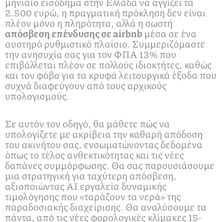
μηνιαίο εισόδημα στην Ελλάδα να αγγίζει τα
2.500 ευρώ, η πραγματική πρόκληση δεν είναι
πλέον μόνο η πληρότητα, αλλά η σωστή
απόσβεση επένδυσης σε airbnb
μέσα σε ένα
αυστηρό ρυθμιστικό πλαίσιο. Συμμεριζόμαστε
την ανησυχία σας για τον ΦΠΑ 13% που
επιβάλλεται πλέον σε πολλούς ιδιοκτήτες, καθώς
και τον φόβο για τα κρυφά λειτουργικά έξοδα που
συχνά διαφεύγουν από τους αρχικούς
υπολογισμούς.
Σε αυτόν τον οδηγό, θα μάθετε πώς να
υπολογίζετε με ακρίβεια την καθαρή απόδοση
του ακινήτου σας, ενσωματώνοντας δεδομένα
όπως το τέλος ανθεκτικότητας και τις νέες
δαπάνες συμμόρφωσης. Θα σας παρουσιάσουμε
μια στρατηγική για ταχύτερη απόσβεση,
αξιοποιώντας AI εργαλεία δυναμικής
τιμολόγησης που «ταράζουν τα νερά» της
παραδοσιακής διαχείρισης. Θα αναλύσουμε τα
πάντα, από τις νέες φορολογικές κλίμακες 15-