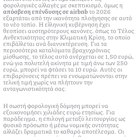
φορολογικές αλλαγές με σκεπτικισμό, όμως η
απόσβεση επένδυσης σε airbnb
το 2026
εξαρτάται από την ικανότητα πλοήγησης σε αυτό
το νέο τοπίο. Η ελληνική κυβέρνηση έχει
θεσπίσει αυστηρότερους κανόνες, όπως το Τέλος
Ανθεκτικότητας στην Κλιματική Κρίση, το οποίο
επιβάλλεται ανά διανυκτέρευση. Για τα
περισσότερα καταλύματα βραχυχρόνιας
μίσθωσης, το τέλος αυτό ανέρχεται σε 1,50 ευρώ,
ενώ για πολυτελή ακίνητα με τιμή άνω των 250
ευρώ, μπορεί να φτάσει τα 10 ευρώ. Αυτές οι
επιβαρύνσεις πρέπει να ενσωματώνονται στην
τελική τιμή χωρίς να πλήττουν την
ανταγωνιστικότητά σας.
Η σωστή φορολογική δόμηση μπορεί να
εξοικονομήσει χιλιάδες ευρώ ετησίως. Για
παράδειγμα, η επιλογή μεταξύ λειτουργίας ως
φυσικό πρόσωπο ή μέσω νομικής οντότητας
αλλάζει δραματικά το καθαρό αποτέλεσμα. Οι