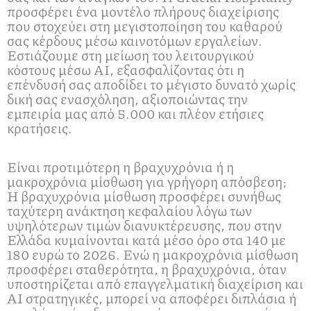
προσφέρει ένα μοντέλο πλήρους διαχείρισης
που στοχεύει στη μεγιστοποίηση του καθαρού
σας κέρδους μέσω καινοτόμων εργαλείων.
Εστιάζουμε στη μείωση του λειτουργικού
κόστους μέσω AI, εξασφαλίζοντας ότι η
επένδυσή σας αποδίδει το μέγιστο δυνατό χωρίς
δική σας ενασχόληση, αξιοποιώντας την
εμπειρία μας από 5.000 και πλέον ετήσιες
κρατήσεις.
Είναι προτιμότερη η βραχυχρόνια ή η
μακροχρόνια μίσθωση για γρήγορη απόσβεση;
Η βραχυχρόνια μίσθωση προσφέρει συνήθως
ταχύτερη ανάκτηση κεφαλαίου λόγω των
υψηλότερων τιμών διανυκτέρευσης, που στην
Ελλάδα κυμαίνονται κατά μέσο όρο στα 140 με
180 ευρώ το 2026. Ενώ η μακροχρόνια μίσθωση
προσφέρει σταθερότητα, η βραχυχρόνια, όταν
υποστηρίζεται από επαγγελματική διαχείριση και
AI στρατηγικές, μπορεί να αποφέρει διπλάσια ή