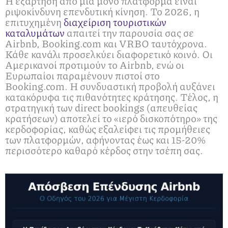
Η εξάρτηση από μία μόνο πλατφόρμα είναι
ριψοκίνδυνη επενδυτική κίνηση. Το 2026, η
επιτυχημένη
διαχείριση τουριστικών
καταλυμάτων
απαιτεί την παρουσία σας σε
Airbnb, Booking.com και VRBO ταυτόχρονα.
Κάθε κανάλι προσελκύει διαφορετικό κοινό. Οι
Αμερικανοί προτιμούν το Airbnb, ενώ οι
Ευρωπαίοι παραμένουν πιστοί στο
Booking.com. Η συνδυαστική προβολή αυξάνει
κατακόρυφα τις πιθανότητες κράτησης. Τέλος, η
στρατηγική των direct bookings (απευθείας
κρατήσεων) αποτελεί το «ιερό δισκοπότηρο» της
κερδοφορίας, καθώς εξαλείφει τις προμήθειες
των πλατφορμών, αφήνοντας έως και 15-20%
περισσότερο καθαρό κέρδος στην τσέπη σας.