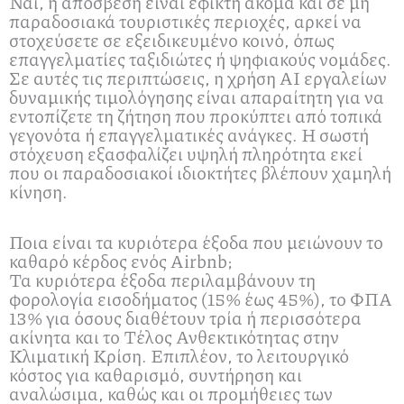
Ναι, η απόσβεση είναι εφικτή ακόμα και σε μη
παραδοσιακά τουριστικές περιοχές, αρκεί να
στοχεύσετε σε εξειδικευμένο κοινό, όπως
επαγγελματίες ταξιδιώτες ή ψηφιακούς νομάδες.
Σε αυτές τις περιπτώσεις, η χρήση AI εργαλείων
δυναμικής τιμολόγησης είναι απαραίτητη για να
εντοπίζετε τη ζήτηση που προκύπτει από τοπικά
γεγονότα ή επαγγελματικές ανάγκες. Η σωστή
στόχευση εξασφαλίζει υψηλή πληρότητα εκεί
που οι παραδοσιακοί ιδιοκτήτες βλέπουν χαμηλή
κίνηση.
Ποια είναι τα κυριότερα έξοδα που μειώνουν το
καθαρό κέρδος ενός Airbnb;
Τα κυριότερα έξοδα περιλαμβάνουν τη
φορολογία εισοδήματος (15% έως 45%), το ΦΠΑ
13% για όσους διαθέτουν τρία ή περισσότερα
ακίνητα και το Τέλος Ανθεκτικότητας στην
Κλιματική Κρίση. Επιπλέον, το λειτουργικό
κόστος για καθαρισμό, συντήρηση και
αναλώσιμα, καθώς και οι προμήθειες των