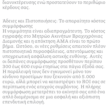
διανυκτέρευσης ενώ προστατεύουν το περιθώριο
κέρδους σας.
Άδειες και Πιστοποιήσεις: Το απαραίτητο κόστος
συμμόρφωσης
Η νομιμότητα είναι αδιαπραγμάτευτη. Το κόστος
εγγραφής στο Μητρώο Ακινήτων Βραχυχρόνιας
Διαμονής και η απόκτηση ΑΜΑ είναι το πρώτο
βήμα. Ωστόσο, οι νέες ρυθμίσεις απαιτούν πλέον
πιστοποιητικά πυρασφάλειας, απεντόμωσης και
υποχρεωτική ασφάλιση αστικής ευθύνης. Αυτές
οι δαπάνες συμμόρφωσης προσθέτουν περίπου
300 έως 600 ευρώ ετησίως στα πάγια έξοδά σας.
Η παράλειψή τους δεν εγκυμονεί μόνο τον
κίνδυνο προστίμων που ξεκινούν από 5.000
ευρώ, αλλά μπορεί να καταστρέψει το ROI σας σε
περίπτωση ενός ατυχούς συμβάντος. Η πλήρης
συμμόρφωση μετατρέπει το ακίνητό σας από ένα
απλό διαμέρισμα σε μια ασφαλή και αξιόπιστη
επενδυτική επιλογή.