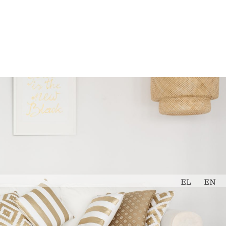
Εκτίμηση
Book Now
Ακινήτου
EL
EN