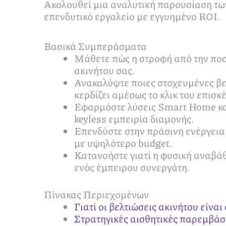
Ακολουθεί μια αναλυτική παρουσίαση τω
επενδυτικό εργαλείο με εγγυημένο ROI.
Βασικά Συμπεράσματα
Μάθετε πώς η στροφή από την ποσό
ακινήτου σας.
Ανακαλύψτε ποιες στοχευμένες βελ
κερδίζει αμέσως το κλικ του επισκ
Εφαρμόστε λύσεις Smart Home και 
keyless εμπειρία διαμονής.
Επενδύστε στην πράσινη ενέργεια 
με υψηλότερο budget.
Κατανοήστε γιατί η φυσική αναβάθ
ενός έμπειρου συνεργάτη.
Πίνακας Περιεχομένων
Γιατί οι βελτιώσεις ακινήτου είνα
Στρατηγικές αισθητικές παρεμβάσ