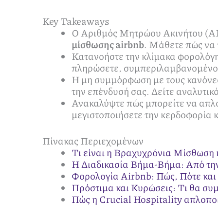
Key Takeaways
Ο Αριθμός Μητρώου Ακινήτου (ΑΜΑ
μίσθωσης airbnb
. Μάθετε πώς να 
Κατανοήστε την κλίμακα φορολόγη
πληρώσετε, συμπεριλαμβανομένου 
Η μη συμμόρφωση με τους κανόνε
την επένδυσή σας. Δείτε αναλυτικά
Ανακαλύψτε πώς μπορείτε να απλοπ
μεγιστοποιήσετε την κερδοφορία κ
Πίνακας Περιεχομένων
Τι είναι η Βραχυχρόνια Μίσθωση 
Η Διαδικασία Βήμα-Βήμα: Από τη
Φορολογία Airbnb: Πώς, Πότε κα
Πρόστιμα και Κυρώσεις: Τι θα συ
Πώς η Crucial Hospitality απλοποι