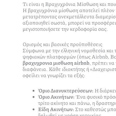
Τι είναι η Βραχυχρόνια Μίσθωση και πο
Η βραχυχρόνια μίσθωση αποτελεί πλέον μι
μετατρέποντας ανεκμετάλλευτα διαμερίσμ
αξιοποιηθεί σωστά, μπορεί να προσφέρει 
μεγιστοποιήσετε την κερδοφορία σας.
Ορισμός και βασικές προϋποθέσεις
Σύμφωνα με την ελληνική νομοθεσία και
ψηφιακών πλατφορμών (όπως Airbnb, Boo
βραχυχρονια μισθωση airbnb
, πρέπει να
διαφάνεια. Κάθε ιδιοκτήτης ή «Διαχειρι
οφείλει να γνωρίζει τα εξής:
Όριο Διανυκτερεύσεων:
Η διάρκει
Όριο Ακινήτων:
Ένα φυσικό πρόσω
τρίτο ακίνητο και πάνω, η δραστηρ
Είδη Ακινήτων:
Στο καθεστώς μπορ
δηλωθεί με χρήση κατοικίας.