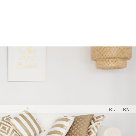
Εκτίμηση
Book Now
Ακινήτου
EL
EN