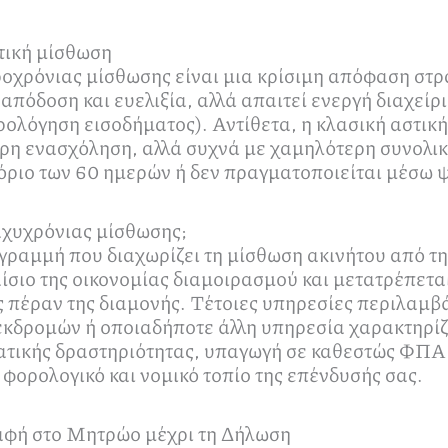
τική μίσθωση
ροχρόνιας μίσθωσης είναι μια κρίσιμη απόφαση στ
πόδοση και ευελιξία, αλλά απαιτεί ενεργή διαχείρ
ολόγηση εισοδήματος). Αντίθετα, η κλασική αστικ
ρη ενασχόληση, αλλά συχνά με χαμηλότερη συνολι
 όριο των 60 ημερών ή δεν πραγματοποιείται μέσω
ραχυχρόνιας μίσθωσης;
 γραμμή που διαχωρίζει τη μίσθωση ακινήτου από τ
ίσιο της οικονομίας διαμοιρασμού και μετατρέπεται 
ς πέραν της διαμονής. Τέτοιες υπηρεσίες περιλαμβ
κδρομών ή οποιαδήποτε άλλη υπηρεσία χαρακτηρίζε
ατικής δραστηριότητας, υπαγωγή σε καθεστώς ΦΠΑ 
φορολογικό και νομικό τοπίο της επένδυσής σας.
αφή στο Μητρώο μέχρι τη Δήλωση