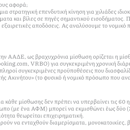
ιους αφορά;
α στρατηγική επενδυτική κίνηση για χιλιάδες ιδιο
ατα και βίλες σε πηγές σημαντικού εισοδήματος. Π
εξαιρετικές αποδόσεις. Ας αναλύσουμε το νομικό πλ
 την ΑΑΔΕ, ως βραχυχρόνια μίσθωση ορίζεται η μί
king.com, VRBO) για συγκεκριμένη χρονική διάρκε
 πληροί συγκεκριμένες προϋποθέσεις που διασφαλίζ
στής Ακινήτου» (το φυσικό ή νομικό πρόσωπο που αν
α κάθε μίσθωσης δεν πρέπει να υπερβαίνει τις 60 
πο (με ένα ΑΦΜ) μπορεί να εκμισθώνει έως δύο (2)
ιότητα θεωρείται επιχειρηματική.
ούν να ενταχθούν διαμερίσματα, μονοκατοικίες, βί