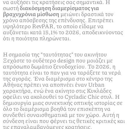
να αυξήσει τις κρατήσεις σας σημαντικά. Η
σωστή
διακόσμηση διαμερίσματος για
βραχυχρόνια μίσθωση
μειώνει δραστικά τον
χρόνο απόσβεσης της επένδυσης. Επιτρέπει
υψηλότερο RevPAR, το οποίο είδαμε να
αυξάνεται κατά 15,1% το 2026, αποδεικνύοντας
ότι η ποιότητα πληρώνεται.
Η σημασία της “ταυτότητας” του ακινήτου
Ξεχάστε το ουδέτερο design που μοιάζει με
απρόσωπο δωμάτιο ξενοδοχείου. Το 2026, η
ταυτότητα είναι το παν για να ταράξετε τα νερά
της αγοράς. Ένα διαμέρισμα στο κέντρο της
Αθήνας πρέπει να αποπνέει έναν Urban
χαρακτήρα, ενώ ένα ακίνητο στις Κυκλάδες
οφείλει να ακολουθεί το Cycladic Chic στυλ. Η
δημιουργία μιας συνεκτικής οπτικής ιστορίας σε
όλο το διαμέρισμα βοηθά τον επισκέπτη να
συνδεθεί συναισθηματικά με τον χώρο. Αυτή η
σύνδεση είναι που φέρνει τις θετικές κριτικές και
τις επαναλαμβανόμενες κρατήσεις.