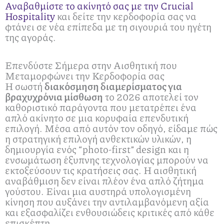
Αναβαθμίστε το ακίνητό σας με την Crucial
Hospitality
και δείτε την κερδοφορία σας να
φτάνει σε νέα επίπεδα με τη σιγουριά του ηγέτη
της αγοράς.
Επενδύστε Σήμερα στην Αισθητική που
Μεταμορφώνει την Κερδοφορία σας
Η σωστή
διακόσμηση διαμερίσματος για
βραχυχρόνια μίσθωση
το 2026 αποτελεί τον
καθοριστικό παράγοντα που μετατρέπει ένα
απλό ακίνητο σε μια κορυφαία επενδυτική
επιλογή. Μέσα από αυτόν τον οδηγό, είδαμε πώς
η στρατηγική επιλογή ανθεκτικών υλικών, η
δημιουργία ενός “photo-first” design και η
ενσωμάτωση έξυπνης τεχνολογίας μπορούν να
εκτοξεύσουν τις κρατήσεις σας. Η αισθητική
αναβάθμιση δεν είναι πλέον ένα απλό ζήτημα
γούστου. Είναι μια αυστηρά υπολογισμένη
κίνηση που αυξάνει την αντιλαμβανόμενη αξία
και εξασφαλίζει ενθουσιώδεις κριτικές από κάθε
επισκέπτη.