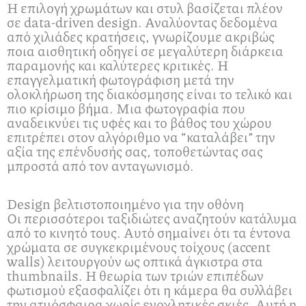
Η επιλογή χρωμάτων και στυλ βασίζεται πλέον
σε data-driven design. Αναλύοντας δεδομένα
από χιλιάδες κρατήσεις, γνωρίζουμε ακριβώς
ποια αισθητική οδηγεί σε μεγαλύτερη διάρκεια
παραμονής και καλύτερες κριτικές. Η
επαγγελματική φωτογράφιση μετά την
ολοκλήρωση της διακόσμησης είναι το τελικό και
πιο κρίσιμο βήμα. Μια φωτογραφία που
αναδεικνύει τις υφές και το βάθος του χώρου
επιτρέπει στον αλγόριθμο να “καταλάβει” την
αξία της επένδυσής σας, τοποθετώντας σας
μπροστά από τον ανταγωνισμό.
Design βελτιστοποιημένο για την οθόνη
Οι περισσότεροι ταξιδιώτες αναζητούν κατάλυμα
από το κινητό τους. Αυτό σημαίνει ότι τα έντονα
χρώματα σε συγκεκριμένους τοίχους (accent
walls) λειτουργούν ως οπτικά άγκιστρα στα
thumbnails. Η θεωρία των τριών επιπέδων
φωτισμού εξασφαλίζει ότι η κάμερα θα συλλάβει
την ατμόσφαιρα χωρίς ενοχλητικές σκιές. Αυτή η