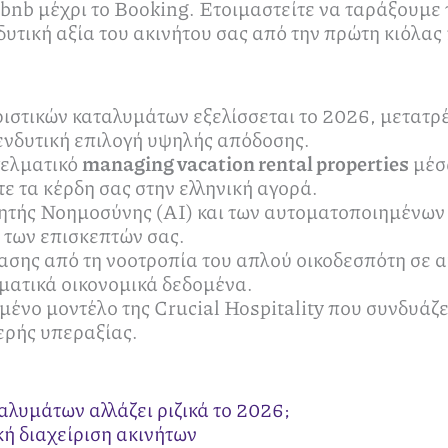
bnb μέχρι το Booking. Ετοιμαστείτε να ταράξουμε 
δυτική αξία του ακινήτου σας από την πρώτη κιόλα
ιστικών καταλυμάτων εξελίσσεται το 2026, μετατρέ
ενδυτική επιλογή υψηλής απόδοσης.
γελματικό
managing vacation rental properties
μέσω
ε τα κέρδη σας στην ελληνική αγορά.
ητής Νοημοσύνης (AI) και των αυτοματοποιημένων 
α των επισκεπτών σας.
σης από τη νοοτροπία του απλού οικοδεσπότη σε α
ματικά οικονομικά δεδομένα.
μένο μοντέλο της Crucial Hospitality που συνδυάζε
θερής υπεραξίας.
ταλυμάτων αλλάζει ριζικά το 2026;
κή διαχείριση ακινήτων