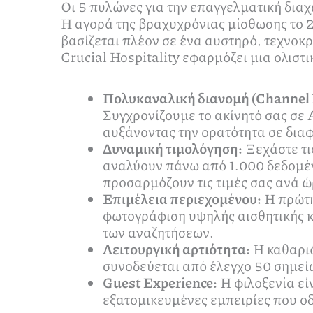
Οι 5 πυλώνες για την επαγγελματική διαχ
Η αγορά της βραχυχρόνιας μίσθωσης το 2
βασίζεται πλέον σε ένα αυστηρό, τεχνοκρ
Crucial Hospitality εφαρμόζει μια ολιστι
Πολυκαναλική διανομή (Channel
Συγχρονίζουμε το ακίνητό σας σε 
αυξάνοντας την ορατότητα σε διαφ
Δυναμική τιμολόγηση:
Ξεχάστε τι
αναλύουν πάνω από 1.000 δεδομέν
προσαρμόζουν τις τιμές σας ανά ώ
Επιμέλεια περιεχομένου:
Η πρώτη
φωτογράφιση υψηλής αισθητικής κα
των αναζητήσεων.
Λειτουργική αρτιότητα:
Η καθαριό
συνοδεύεται από έλεγχο 50 σημείω
Guest Experience:
Η φιλοξενία εί
εξατομικευμένες εμπειρίες που οδ