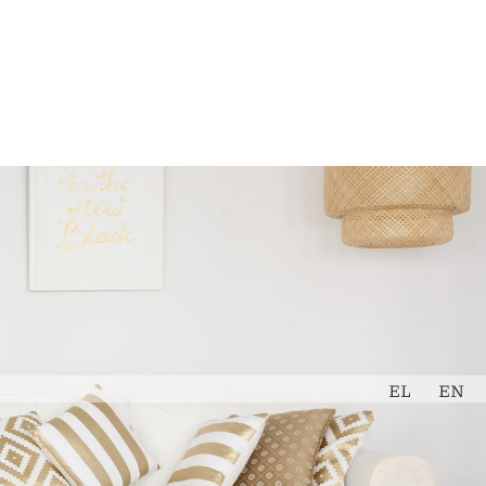
Εκτίμηση
Book Now
Ακινήτου
EL
EN