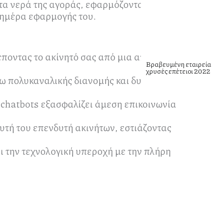
τα νερά της αγοράς, εφαρμόζοντας ένα
ς ημέρα εφαρμογής του.
ποντας το ακίνητό σας από μια απλή
Βραβευμένη εταιρεία
χρυσές επέτειοι 2022
 πολυκαναλικής διανομής και δυναμικής
chatbots εξασφαλίζει άμεση επικοινωνία
υτή του επενδυτή ακινήτων, εστιάζοντας
ι την τεχνολογική υπεροχή με την πλήρη