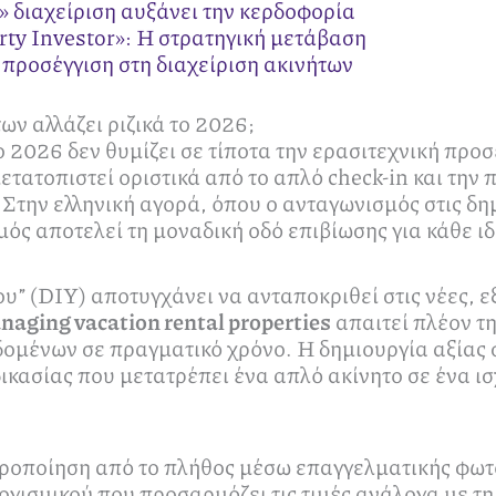
» διαχείριση αυξάνει την κερδοφορία
rty Investor»: Η στρατηγική μετάβαση
 προσέγγιση στη διαχείριση ακινήτων
ων αλλάζει ριζικά το 2026;
 2026 δεν θυμίζει σε τίποτα την ερασιτεχνική προ
μετατοπιστεί οριστικά από το απλό check-in και την
 Στην ελληνική αγορά, όπου ο ανταγωνισμός στις δη
μός αποτελεί τη μοναδική οδό επιβίωσης για κάθε ιδ
” (DIY) αποτυγχάνει να ανταποκριθεί στις νέες, ε
naging vacation rental properties
απαιτεί πλέον τη
δομένων σε πραγματικό χρόνο. Η δημιουργία αξίας 
ικασίας που μετατρέπει ένα απλό ακίνητο σε ένα ι
οποίηση από το πλήθος μέσω επαγγελματικής φωτογ
γισμικού που προσαρμόζει τις τιμές ανάλογα με τη 