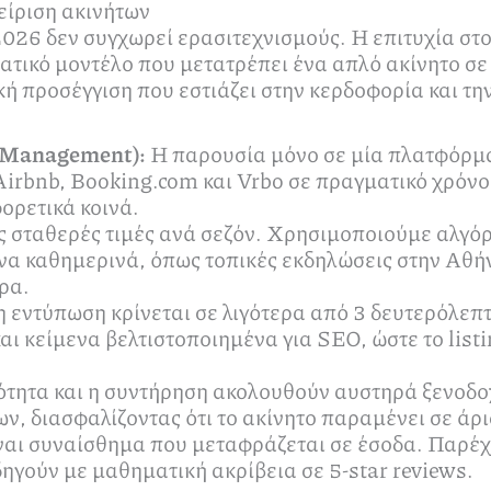
είριση ακινήτων
026 δεν συγχωρεί ερασιτεχνισμούς. Η επιτυχία στ
ατικό μοντέλο που μετατρέπει ένα απλό ακίνητο σε
κή προσέγγιση που εστιάζει στην κερδοφορία και τη
 Management):
Η παρουσία μόνο σε μία πλατφόρμα 
Airbnb, Booking.com και Vrbo σε πραγματικό χρόνο
ορετικά κοινά.
ς σταθερές τιμές ανά σεζόν. Χρησιμοποιούμε αλγό
α καθημερινά, όπως τοπικές εκδηλώσεις στην Αθήν
ρα.
 εντύπωση κρίνεται σε λιγότερα από 3 δευτερόλεπ
ι κείμενα βελτιστοποιημένα για SEO, ώστε το listi
τητα και η συντήρηση ακολουθούν αυστηρά ξενοδο
ν, διασφαλίζοντας ότι το ακίνητο παραμένει σε άρ
ναι συναίσθημα που μεταφράζεται σε έσοδα. Παρέχ
ηγούν με μαθηματική ακρίβεια σε 5-star reviews.