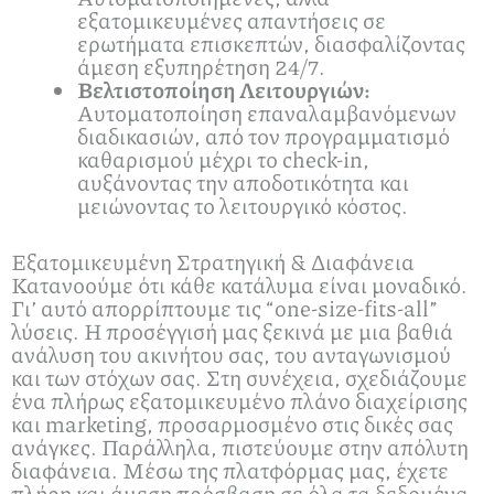
εξατομικευμένες απαντήσεις σε
ερωτήματα επισκεπτών, διασφαλίζοντας
άμεση εξυπηρέτηση 24/7.
Βελτιστοποίηση Λειτουργιών:
Αυτοματοποίηση επαναλαμβανόμενων
διαδικασιών, από τον προγραμματισμό
καθαρισμού μέχρι το check-in,
αυξάνοντας την αποδοτικότητα και
μειώνοντας το λειτουργικό κόστος.
Εξατομικευμένη Στρατηγική & Διαφάνεια
Κατανοούμε ότι κάθε κατάλυμα είναι μοναδικό.
Γι’ αυτό απορρίπτουμε τις “one-size-fits-all”
λύσεις. Η προσέγγισή μας ξεκινά με μια βαθιά
ανάλυση του ακινήτου σας, του ανταγωνισμού
και των στόχων σας. Στη συνέχεια, σχεδιάζουμε
ένα πλήρως εξατομικευμένο πλάνο διαχείρισης
και marketing, προσαρμοσμένο στις δικές σας
ανάγκες. Παράλληλα, πιστεύουμε στην απόλυτη
διαφάνεια. Μέσω της πλατφόρμας μας, έχετε
πλήρη και άμεση πρόσβαση σε όλα τα δεδομένα