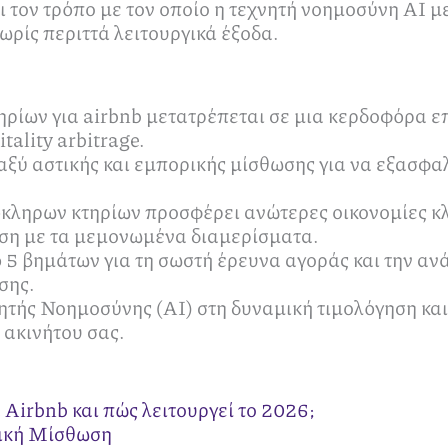
ι τον τρόπο με τον οποίο η τεχνητή νοημοσύνη AI μ
ρίς περιττά λειτουργικά έξοδα.
ρίων για airbnb μετατρέπεται σε μια κερδοφόρα επ
tality arbitrage.
αξύ αστικής και εμπορικής μίσθωσης για να εξασφα
όκληρων κτηρίων προσφέρει ανώτερες οικονομίες κ
ιση με τα μεμονωμένα διαμερίσματα.
 5 βημάτων για τη σωστή έρευνα αγοράς και την αν
σης.
τής Νοημοσύνης (AI) στη δυναμική τιμολόγηση και 
 ακινήτου σας.
 Airbnb και πώς λειτουργεί το 2026;
ρική Μίσθωση