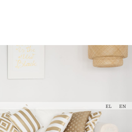
Εκτίμηση
Book Now
Ακινήτου
EL
EN