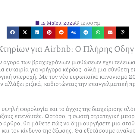
15 Μαΐου, 2026
12:00 πμ
τηρίων για Airbnb: Ο Πλήρης Οδηγό
ην αγορά των βραχυχρόνιων μισθώσεων έχει τελειώσ
ια ευκαιρία για γρήγορο κέρδος, αλλά μια σύνθετη 
γική υπεροχή. Με τον νέο ευρωπαϊκό κανονισμό 2
υν αλλάξει ριζικά, καθιστώντας την επαγγελματική 
 υψηλή φορολογία και το άγχος της διαχείρισης ολ
ξους επενδυτές. Ωστόσο, η σωστή στρατηγική μπορε
ο άρθρο, θα μάθετε πώς να δημιουργήσετε μια στα
και τον κίνδυνο της έξωσης. Θα εξετάσουμε αναλυτικ