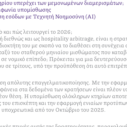
τηρίου υπερέχει των μεμονωμένων διαμερισμάτων;
υμφωνία υπομίσθωσης
ηση εσόδων με Τεχνητή Νοημοσύνη (AI)
b και πώς λειτουργεί το 2026;
διεθνώς και ως hospitality arbitrage, είναι η στρ
ιδιοκτήτη του με σκοπό να το διαθέσει στη συνέχει
εταξύ του σταθερού μηνιαίου μισθώματος που κατα
σε νομικό επίπεδο; Πρόκειται για μια δευτερεύου
υ σε τρίτους, υπό την προϋπόθεση ότι αυτό επιτρέ
φάση απόλυτης επαγγελματικοποίησης. Με την εφα
φάνεια στα δεδομένα των κρατήσεων είναι πλέον υπ
λέον θέση. Η υπομίσθωση ολόκληρων κτηρίων αποτελ
ας του επισκέπτη και την εφαρμογή ενιαίων προτύπω
ν υποχρεωτικά από τον Οκτώβριο του 2025.
γικές πτυχές αυτής της δραστηριότητας, παρακολου