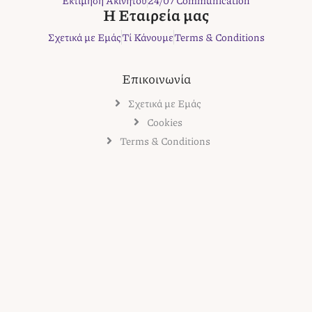
Εκτίμηση Ακινήτου
24/07 Communication
m
t
Η Εταιρεία μας
Σχετικά με Εμάς
Τί Κάνουμε
Terms & Conditions
Επικοινωνία
Σχετικά με Εμάς
Cookies
Terms & Conditions