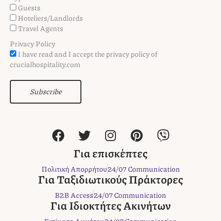
Guests
Hoteliers/Landlords
Travel Agents
Privacy Policy
I have read and I accept the privacy policy of
crucialhospitality.com
Subscribe
F
T
I
P
V
a
w
n
i
i
c
i
s
n
b
Για επισκέπτες
e
t
t
t
e
Πολιτική Απορρήτου
24/07 Communication
b
t
a
e
r
Για Ταξιδιωτικούς Πράκτορες
o
e
g
r
B2B Access
24/07 Communication
o
r
r
e
Για Ιδιοκτήτες Ακινήτων
k
a
s