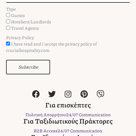
Type
Guests
Hoteliers/Landlords
Travel Agents
Privacy Policy
I have read and I accept the privacy policy of
crucialhospitality.com
Subscribe
F
T
I
P
V
a
w
n
i
i
c
i
s
n
b
Για επισκέπτες
e
t
t
t
e
Πολιτική Απορρήτου
24/07 Communication
b
t
a
e
r
Για Ταξιδιωτικούς Πράκτορες
o
e
g
r
B2B Access
24/07 Communication
o
r
r
e