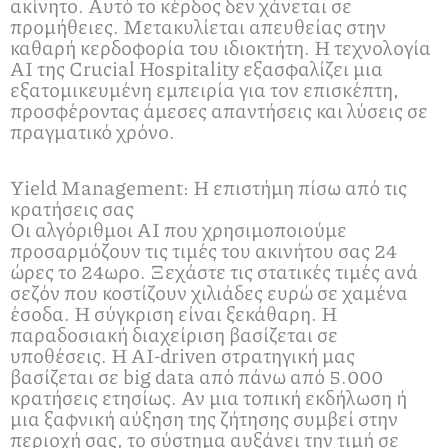
ακίνητο. Αυτό το κέρδος δεν χάνεται σε
προμήθειες. Μετακυλίεται απευθείας στην
καθαρή κερδοφορία του ιδιοκτήτη. Η τεχνολογία
AI της Crucial Hospitality εξασφαλίζει μια
εξατομικευμένη εμπειρία για τον επισκέπτη,
προσφέροντας άμεσες απαντήσεις και λύσεις σε
πραγματικό χρόνο.
Yield Management: Η επιστήμη πίσω από τις
κρατήσεις σας
Οι αλγόριθμοι AI που χρησιμοποιούμε
προσαρμόζουν τις τιμές του ακινήτου σας 24
ώρες το 24ωρο. Ξεχάστε τις στατικές τιμές ανά
σεζόν που κοστίζουν χιλιάδες ευρώ σε χαμένα
έσοδα. Η σύγκριση είναι ξεκάθαρη. Η
παραδοσιακή διαχείριση βασίζεται σε
υποθέσεις. Η AI-driven στρατηγική μας
βασίζεται σε big data από πάνω από 5.000
κρατήσεις ετησίως. Αν μια τοπική εκδήλωση ή
μια ξαφνική αύξηση της ζήτησης συμβεί στην
περιοχή σας, το σύστημα αυξάνει την τιμή σε