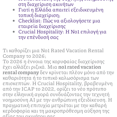
στη διαχείριση ακινήτων
Γιατί η Ελλάδα απαιτεί εξειδικευμένη
τοπική διαχείριση;
Checklist: Πώς να αξιολογήσετε μια
εταιρεία διαχείρισης
Crucial Hospitality: Η No1 επιλογή για
την επένδυσή σας
Τι καθορίζει μια No1 Rated Vacation Rental
Company το 2026;
Το 2026 η έννοια της κορυφαίας διαχείρισης
έχει αλλάξει ριζικά. Μια
no1 rated vacation
rental company
δεν κρίνεται πλέον μόνο από την
καθαριότητα ή το τυπικό καλωσόρισμα των
επισκεπτών. Η Crucial Hospitality, βραβευμένη
από την ICAP το 2022, ορίζει το νέο πρότυπο
στην ελληνική αγορά συνδυάζοντας την τεχνητή
νοημοσύνη AI με την ανθρώπινη εξειδίκευση. Η
πραγματική επιτυχία μετριέται με την καθαρή
κερδοφορία και τη μακροπρόθεσμη αύξηση της
αξίας του ακινήτου σας.