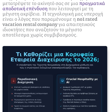
μετατρέψετε το ακίνητό σας σε μια
πραγματικά
αποδοτική επένδυση
που λειτουργεί με τη
μέγιστη ακρίβεια. Η τεχνολογική μας υπεροχή
είναι ο λόγος που παραμένουμε η
no1 rated
vacation rental company
για απαιτητικούς
ιδιοκτήτες που αναζητούν το μέγιστο
αποτέλεσμα χωρίς συμβιβασμούς.