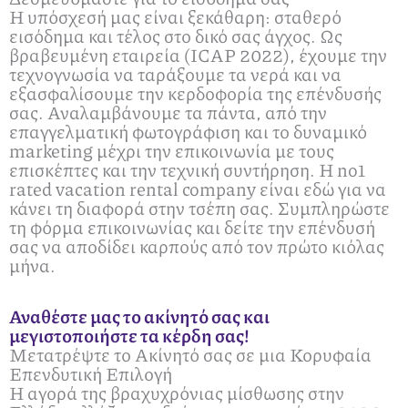
Η υπόσχεσή μας είναι ξεκάθαρη: σταθερό
εισόδημα και τέλος στο δικό σας άγχος. Ως
βραβευμένη εταιρεία (ICAP 2022), έχουμε την
τεχνογνωσία να ταράξουμε τα νερά και να
εξασφαλίσουμε την κερδοφορία της επένδυσής
σας. Αναλαμβάνουμε τα πάντα, από την
επαγγελματική φωτογράφιση και το δυναμικό
marketing μέχρι την επικοινωνία με τους
επισκέπτες και την τεχνική συντήρηση. Η no1
rated vacation rental company είναι εδώ για να
κάνει τη διαφορά στην τσέπη σας. Συμπληρώστε
τη φόρμα επικοινωνίας και δείτε την επένδυσή
σας να αποδίδει καρπούς από τον πρώτο κιόλας
μήνα.
Αναθέστε μας το ακίνητό σας και
μεγιστοποιήστε τα κέρδη σας!
Μετατρέψτε το Ακίνητό σας σε μια Κορυφαία
Επενδυτική Επιλογή
Η αγορά της βραχυχρόνιας μίσθωσης στην