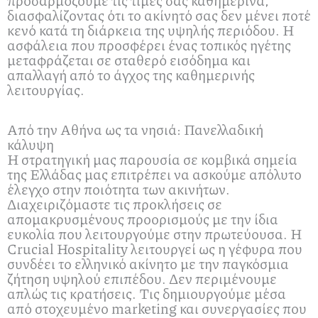
προσαρμόζουμε τις τιμές σας καθημερινά,
διασφαλίζοντας ότι το ακίνητό σας δεν μένει ποτέ
κενό κατά τη διάρκεια της υψηλής περιόδου. Η
ασφάλεια που προσφέρει ένας τοπικός ηγέτης
μεταφράζεται σε σταθερό εισόδημα και
απαλλαγή από το άγχος της καθημερινής
λειτουργίας.
Από την Αθήνα ως τα νησιά: Πανελλαδική
κάλυψη
Η στρατηγική μας παρουσία σε κομβικά σημεία
της Ελλάδας μας επιτρέπει να ασκούμε απόλυτο
έλεγχο στην ποιότητα των ακινήτων.
Διαχειριζόμαστε τις προκλήσεις σε
απομακρυσμένους προορισμούς με την ίδια
ευκολία που λειτουργούμε στην πρωτεύουσα. Η
Crucial Hospitality λειτουργεί ως η γέφυρα που
συνδέει το ελληνικό ακίνητο με την παγκόσμια
ζήτηση υψηλού επιπέδου. Δεν περιμένουμε
απλώς τις κρατήσεις. Τις δημιουργούμε μέσα
από στοχευμένο marketing και συνεργασίες που