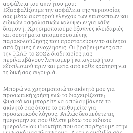
ασφάλεια του ακινήτου μου;
Εξασφαλίζουμε την ασφάλεια της περιουσίας
σας μέσω αυστηρού ελέγχου των επισκεπτών και
ειδικών ασφαλιστικών καλύψεων για κάθε
διαμονή. Χρησιμοποιούμε έξυπνες κλειδαριές
και συστήματα απομακρυσμένης
παρακολούθησης που προστατεύουν το ακίνητο
από ζημιές ή ενοχλήσεις. Οι βραβευμένες από
την ICAP το 2022 διαδικασίες μας
περιλαμβάνουν λεπτομερή καταγραφή του
εξοπλισμού πριν και μετά από κάθε κράτηση για
τη δική σας σιγουριά.
Μπορώ να χρησιμοποιώ το ακίνητό μου για
προσωπική χρήση ενώ το διαχειρίζεστε;
Φυσικά και μπορείτε να απολαμβάνετε το
ακίνητό σας όποτε το επιθυμείτε για
προσωπικούς λόγους. Απλώς δεσμεύετε τις
ημερομηνίες που θέλετε μέσω του ειδικού
ημερολογίου ιδιοκτήτη που σας παρέχουμε στην
ψηφιακή μας πλατφόρμα. Αυτή η ευελιξία σάς