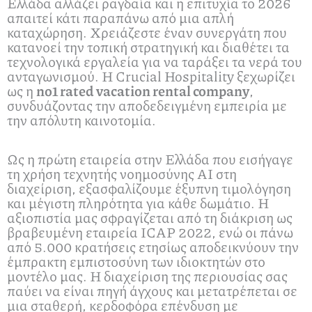
Ελλάδα αλλάζει ραγδαία και η επιτυχία το 2026
απαιτεί κάτι παραπάνω από μια απλή
καταχώρηση. Χρειάζεστε έναν συνεργάτη που
κατανοεί την τοπική στρατηγική και διαθέτει τα
τεχνολογικά εργαλεία για να ταράξει τα νερά του
ανταγωνισμού. Η Crucial Hospitality ξεχωρίζει
ως η
no1 rated vacation rental company
,
συνδυάζοντας την αποδεδειγμένη εμπειρία με
την απόλυτη καινοτομία.
Ως η πρώτη εταιρεία στην Ελλάδα που εισήγαγε
τη χρήση τεχνητής νοημοσύνης AI στη
διαχείριση, εξασφαλίζουμε έξυπνη τιμολόγηση
και μέγιστη πληρότητα για κάθε δωμάτιο. Η
αξιοπιστία μας σφραγίζεται από τη διάκριση ως
βραβευμένη εταιρεία ICAP 2022, ενώ οι πάνω
από 5.000 κρατήσεις ετησίως αποδεικνύουν την
έμπρακτη εμπιστοσύνη των ιδιοκτητών στο
μοντέλο μας. Η διαχείριση της περιουσίας σας
παύει να είναι πηγή άγχους και μετατρέπεται σε
μια σταθερή, κερδοφόρα επένδυση με